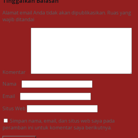
Tinggalkan Balasan
Alamat email Anda tidak akan dipublikasikan.
Ruas yang
wajib ditandai
*
Komentar
*
Nama
*
Email
*
Situs Web
Simpan nama, email, dan situs web saya pada
peramban ini untuk komentar saya berikutnya.