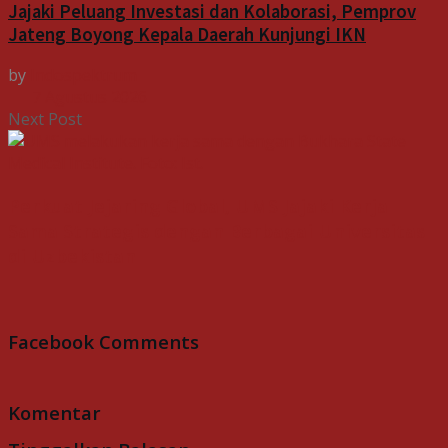
Jajaki Peluang Investasi dan Kolaborasi, Pemprov
Jateng Boyong Kepala Daerah Kunjungi IKN
by
Indospektrum
7 Agustus 2026
Next Post
Perkuat Jejaring Global, UMS Jajaki Kerja
Sama Strategis dengan Berbagai Universitas
di Uzbekistan
Facebook Comments
Komentar