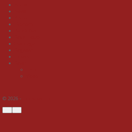
Home
News
Bisnis
Ekonomi
Pendidikan
Gaya Hidup
Olahraga
Gagasan
Indeks
Galeri
Foto
Video
© 2026 -
Indospektrum