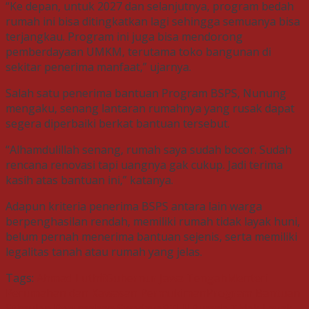
“Ke depan, untuk 2027 dan selanjutnya, program bedah
rumah ini bisa ditingkatkan lagi sehingga semuanya bisa
terjangkau. Program ini juga bisa mendorong
pemberdayaan UMKM, terutama toko bangunan di
sekitar penerima manfaat,” ujarnya.
Salah satu penerima bantuan Program BSPS, Nunung
mengaku, senang lantaran rumahnya yang rusak dapat
segera diperbaiki berkat bantuan tersebut.
“Alhamdulillah senang, rumah saya sudah bocor. Sudah
rencana renovasi tapi uangnya gak cukup. Jadi terima
kasih atas bantuan ini,” katanya.
Adapun kriteria penerima BSPS antara lain warga
berpenghasilan rendah, memiliki rumah tidak layak huni,
belum pernah menerima bantuan sejenis, serta memiliki
legalitas tanah atau rumah yang jelas.
Tags:
Ahmad Luthfi
Gubernur Jawa Tengah
Menteri
Perumahan dan Kawasan Permukiman
Program Bantuan
Stimulan Perumahan Swadaya
RTLH
Rumah Tidak Layak