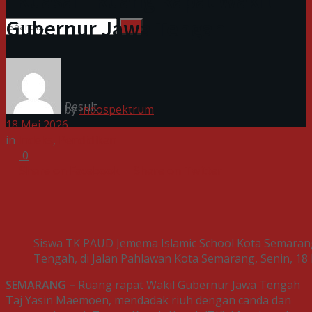
“Kuasai” Ruang Rapat Wakil
Gubernur Jawa Tengah
No Result
View All Result
by
Indospektrum
18 Mei 2026
in
Indeks
,
Pendidikan
0
Share on Facebook
Share on Twitter
Siswa TK PAUD Jemema Islamic School Kota Semaran
Tengah, di Jalan Pahlawan Kota Semarang, Senin, 18 M
SEMARANG –
Ruang rapat Wakil Gubernur Jawa Tengah
Taj Yasin Maemoen, mendadak riuh dengan canda dan