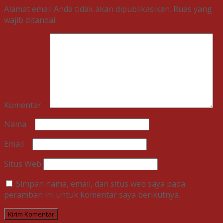
Alamat email Anda tidak akan dipublikasikan.
Ruas yang
wajib ditandai
*
Komentar
*
Nama
*
Email
*
Situs Web
Simpan nama, email, dan situs web saya pada
peramban ini untuk komentar saya berikutnya.