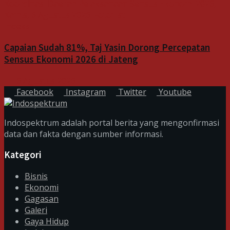
Indeks
Capaian Sudah 81%, Taj Yasin Dorong Percepatan
Sensus Ekonomi 2026 di Jateng
6 Agustus 2026
Facebook
Instagram
Twitter
Youtube
Indospektrum adalah portal berita yang mengonfirmasi
data dan fakta dengan sumber informasi.
Kategori
Bisnis
Ekonomi
Gagasan
Galeri
Gaya Hidup