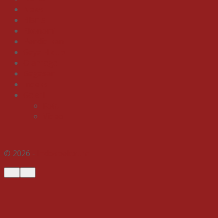
News
Bisnis
Ekonomi
Pendidikan
Gaya Hidup
Olahraga
Gagasan
Indeks
Galeri
Foto
Video
© 2026 -
Indospektrum