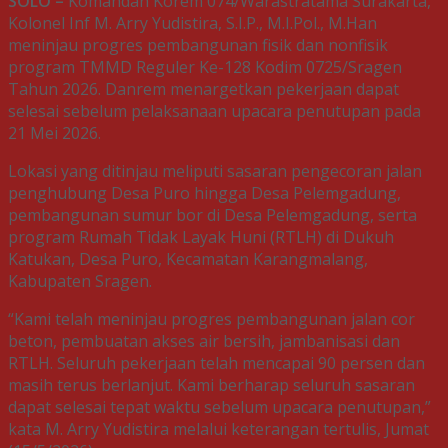
SOLO –
Komandan Korem 074/Warastratama Surakarta,
Kolonel Inf M. Arry Yudistira, S.I.P., M.I.Pol., M.Han
meninjau progres pembangunan fisik dan nonfisik
program TMMD Reguler Ke-128 Kodim 0725/Sragen
Tahun 2026. Danrem menargetkan pekerjaan dapat
selesai sebelum pelaksanaan upacara penutupan pada
21 Mei 2026.
Lokasi yang ditinjau meliputi sasaran pengecoran jalan
penghubung Desa Puro hingga Desa Pelemgadung,
pembangunan sumur bor di Desa Pelemgadung, serta
program Rumah Tidak Layak Huni (RTLH) di Dukuh
Katukan, Desa Puro, Kecamatan Karangmalang,
Kabupaten Sragen.
“Kami telah meninjau progres pembangunan jalan cor
beton, pembuatan akses air bersih, jambanisasi dan
RTLH. Seluruh pekerjaan telah mencapai 90 persen dan
masih terus berlanjut. Kami berharap seluruh sasaran
dapat selesai tepat waktu sebelum upacara penutupan,”
kata M. Arry Yudistira melalui keterangan tertulis, Jumat