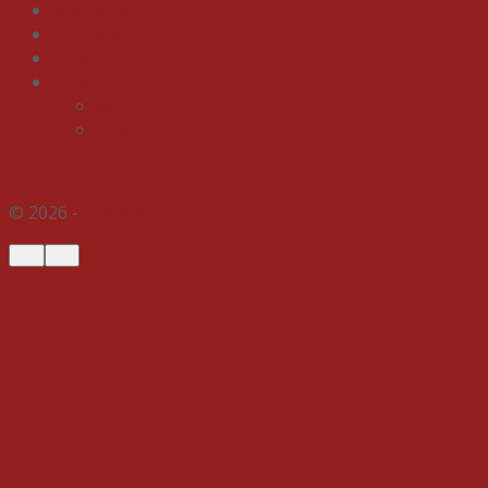
Olahraga
Gagasan
Indeks
Galeri
Foto
Video
© 2026 -
Indospektrum