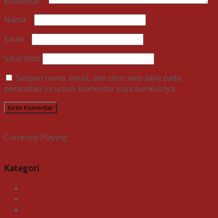
Komentar
*
Nama
*
Email
*
Situs Web
Simpan nama, email, dan situs web saya pada
peramban ini untuk komentar saya berikutnya.
Currently Playing
Kategori
Bisnis
Ekonomi
Gagasan