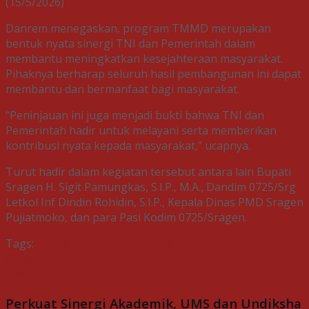
(15/5/2026)
Danrem menegaskan, program TMMD merupakan
bentuk nyata sinergi TNI dan Pemerintah dalam
membantu meningkatkan kesejahteraan masyarakat.
Pihaknya berharap seluruh hasil pembangunan ini dapat
membantu dan bermanfaat bagi masyarakat.
“Peninjauan ini juga menjadi bukti bahwa TNI dan
Pemerintah hadir untuk melayani serta memberikan
kontribusi nyata kepada masyarakat,” ucapnya.
Turut hadir dalam kegiatan tersebut antara lain Bupati
Sragen H. Sigit Pamungkas, S.I.P., M.A., Dandim 0725/Srg
Letkol Inf Dindin Rohidin, S.I.P., Kepala Dinas PMD Sragen
Pujiatmoko, dan para Pasi Kodim 0725/Sragen.
Tags:
Kodim 0725/Sragen
Korem
074/Warastratama
TMMD
Previous Post
Perkuat Sinergi Akademik, UMS dan Undiksha