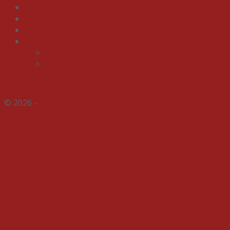
Olahraga
Gagasan
Indeks
Galeri
Foto
Video
© 2026 -
Indospektrum