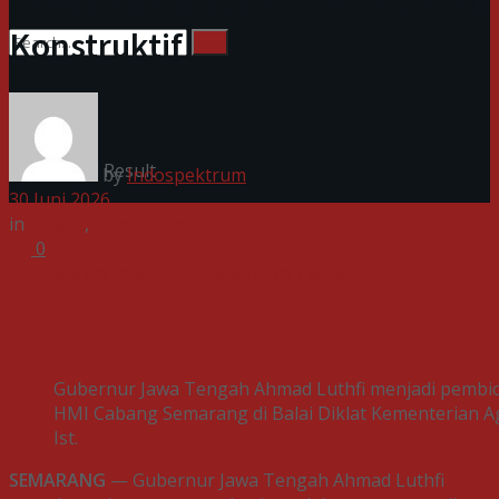
Salurkan Energi Lewat Gagasan
Konstruktif
No Result
View All Result
by
Indospektrum
30 Juni 2026
in
Indeks
,
Pendidikan
0
Share on Facebook
Share on Twitter
Gubernur Jawa Tengah Ahmad Luthfi menjadi pembic
HMI Cabang Semarang di Balai Diklat Kementerian Aga
Ist.
SEMARANG
— Gubernur Jawa Tengah Ahmad Luthfi