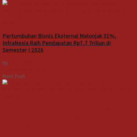
Bisnis
Pertumbuhan Bisnis Eksternal Melonjak 31%,
InfraNexia Raih Pendapatan Rp7,7 Triliun di
Semester I 2026
by
Indospektrum
5 Agustus 2026
Next Post
Mahasiswa KKN FIK UMS Luncurkan Website
"Check Your Hb" untuk Cegah Anemia Remaja
di Sukoharjo