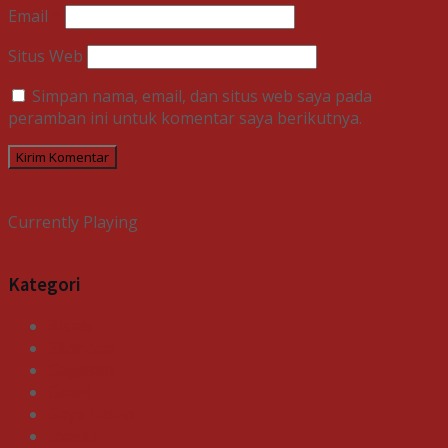
Email
*
Situs Web
Simpan nama, email, dan situs web saya pada
peramban ini untuk komentar saya berikutnya.
Currently Playing
Kategori
Bisnis
Ekonomi
Gagasan
Galeri
Gaya Hidup
Indeks