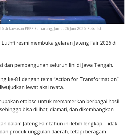
 di kawasan PRPP Semarang, Jumat 26 Juni 2026. Foto: Ist.
uthfi resmi membuka gelaran Jateng Fair 2026 di
asi dan pembangunan seluruh lini di Jawa Tengah.
teng ke-81 dengan tema “Action for Transformation”.
iwujudkan lewat aksi nyata.
merupakan etalase untuk memamerkan berbagai hasil
hingga bisa dilihat, diamati, dan dikembangkan.
n dalam Jateng Fair tahun ini lebih lengkap. Tidak
an produk unggulan daerah, tetapi beragam