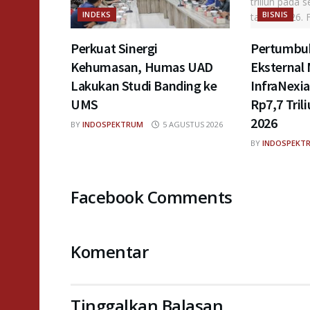
INDEKS
BISNIS
Perkuat Sinergi
Pertumbuh
Kehumasan, Humas UAD
Eksternal
Lakukan Studi Banding ke
InfraNexi
UMS
Rp7,7 Tril
2026
BY
INDOSPEKTRUM
5 AGUSTUS 2026
BY
INDOSPEKT
Facebook Comments
Komentar
Tinggalkan Balasan