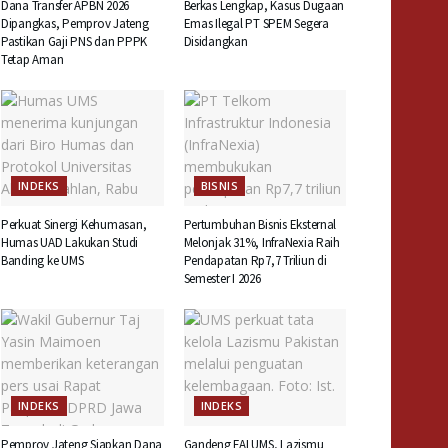
Dana Transfer APBN 2026
Berkas Lengkap, Kasus Dugaan
Dipangkas, Pemprov Jateng
Emas Ilegal PT SPEM Segera
Pastikan Gaji PNS dan PPPK
Disidangkan
Tetap Aman
INDEKS
BISNIS
Perkuat Sinergi Kehumasan,
Pertumbuhan Bisnis Eksternal
Humas UAD Lakukan Studi
Melonjak 31%, InfraNexia Raih
Banding ke UMS
Pendapatan Rp7,7 Triliun di
Semester I 2026
INDEKS
INDEKS
Pemprov Jateng Siapkan Dana
Gandeng FAI UMS, Lazismu