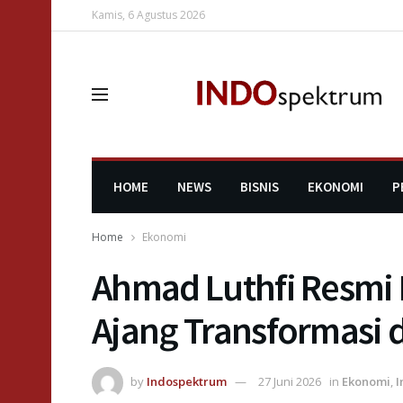
Kamis, 6 Agustus 2026
HOME
NEWS
BISNIS
EKONOMI
P
Home
Ekonomi
Ahmad Luthfi Resmi 
Ajang Transformasi 
by
Indospektrum
27 Juni 2026
in
Ekonomi
,
I