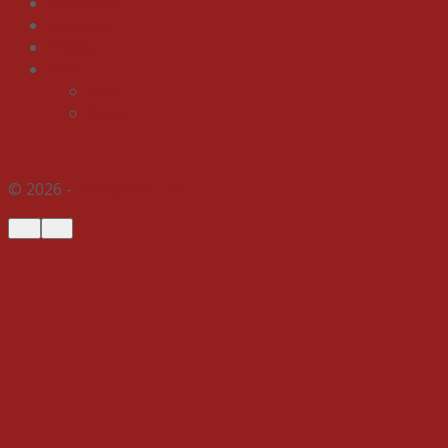
Olahraga
Gagasan
Indeks
Galeri
Foto
Video
© 2026 -
Indospektrum