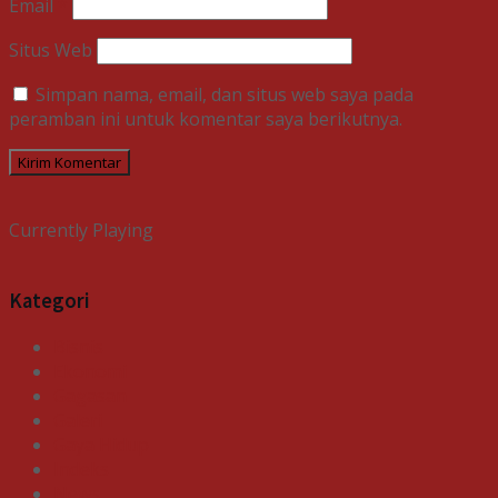
Email
*
Situs Web
Simpan nama, email, dan situs web saya pada
peramban ini untuk komentar saya berikutnya.
Currently Playing
Kategori
Bisnis
Ekonomi
Gagasan
Galeri
Gaya Hidup
Indeks
News