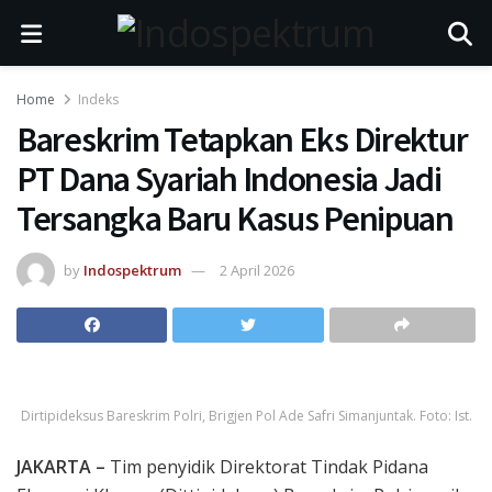
Home
Indeks
Bareskrim Tetapkan Eks Direktur
PT Dana Syariah Indonesia Jadi
Tersangka Baru Kasus Penipuan
by
Indospektrum
2 April 2026
Dirtipideksus Bareskrim Polri, Brigjen Pol Ade Safri Simanjuntak. Foto: Ist.
JAKARTA –
Tim penyidik Direktorat Tindak Pidana