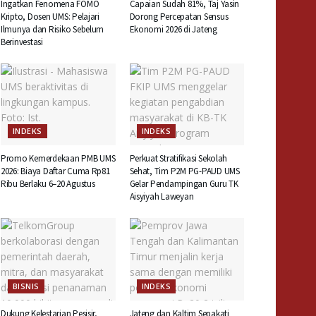
Ingatkan Fenomena FOMO
Capaian Sudah 81%, Taj Yasin
Kripto, Dosen UMS: Pelajari
Dorong Percepatan Sensus
Ilmunya dan Risiko Sebelum
Ekonomi 2026 di Jateng
Berinvestasi
INDEKS
INDEKS
Promo Kemerdekaan PMB UMS
Perkuat Stratifikasi Sekolah
2026: Biaya Daftar Cuma Rp81
Sehat, Tim P2M PG-PAUD UMS
Ribu Berlaku 6–20 Agustus
Gelar Pendampingan Guru TK
Aisyiyah Laweyan
BISNIS
INDEKS
Dukung Kelestarian Pesisir,
Jateng dan Kaltim Sepakati