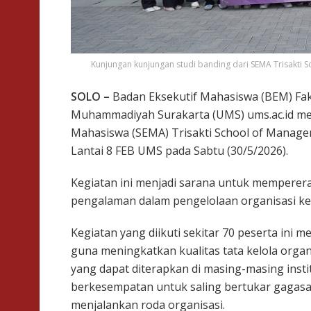
Kunjungan kunjungan studi banding dari SEMA Trisakti S
SOLO –
Badan Eksekutif Mahasiswa (BEM) Faku
Muhammadiyah Surakarta (UMS) ums.ac.id men
Mahasiswa (SEMA) Trisakti School of Manage
Lantai 8 FEB UMS pada Sabtu (30/5/2026).
Kegiatan ini menjadi sarana untuk memperer
pengalaman dalam pengelolaan organisasi k
Kegiatan yang diikuti sekitar 70 peserta in
guna meningkatkan kualitas tata kelola orga
yang dapat diterapkan di masing-masing instit
berkesempatan untuk saling bertukar gagasa
menjalankan roda organisasi.