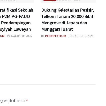
ratifikasi Sekolah
Dukung Kelestarian Pesisir,
im P2M PG-PAUD
Telkom Tanam 20.000 Bibit
r Pendampingan
Mangrove di Jepara dan
isyiyah Laweyan
Manggarai Barat
RUM
6 AGUSTUS 2026
BY
INDOSPEKTRUM
6 AGUSTUS 2026
ng wajib ditandai
*