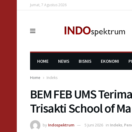
Jumat, 7 Agustus 2026
HOME
NEWS
BISNIS
EKONOMI
P
Home
Indeks
BEM FEB UMS Terima
Trisakti School of 
by
Indospektrum
5 Juni 2026
in
Indeks
,
Pen