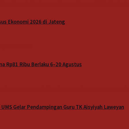
sus Ekonomi 2026 di Jateng
a Rp81 Ribu Berlaku 6–20 Agustus
D UMS Gelar Pendampingan Guru TK Aisyiyah Laweyan