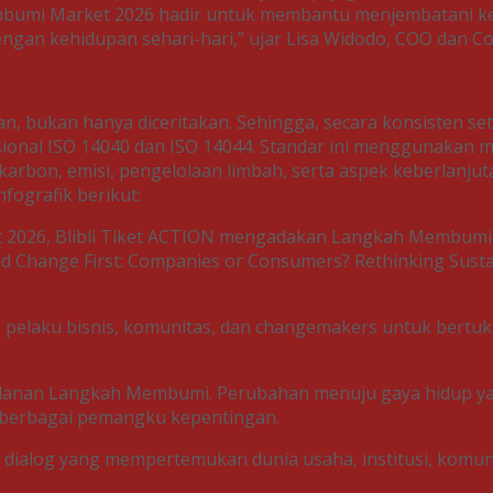
embumi Market 2026 hadir untuk membantu menjembatani ke
dengan kehidupan sehari-hari,” ujar Lisa Widodo, COO dan Co
n, bukan hanya diceritakan. Sehingga, secara konsisten
nal ISO 14040 dan ISO 14044. Standar ini menggunakan me
rbon, emisi, pengelolaan limbah, serta aspek keberlanjutan
fografik berikut:
 2026, Blibli Tiket ACTION mengadakan Langkah Membum
 Change First: Companies or Consumers? Rethinking Susta
ri, pelaku bisnis, komunitas, dan changemakers untuk bert
lanan Langkah Membumi. Perubahan menuju gaya hidup yang 
i berbagai pemangku kepentingan.
dialog yang mempertemukan dunia usaha, institusi, kom