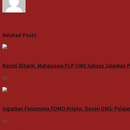
Indospektrum
Related
Posts
Indeks
Resmi Ditarik, Mahasiswa PLP UMS Sukses Jalankan Pr
by
Indospektrum
7 Agustus 2026
Gagasan
Ingatkan Fenomena FOMO Kripto, Dosen UMS: Pelajari
by
Indospektrum
7 Agustus 2026