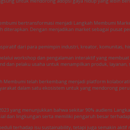
gsung untuk mendorong adopsi gaya hidup yang lebih berk
embumi bertransformasi menjadi Langkah Membumi Marke
n mudah diterapkan. Dengan menjadikan market sebagai pus
a inspiratif dari para pemimpin industri, kreator, komunit
lalui workshop dan pengalaman interaktif yang membuat su
rand dan pelaku usaha untuk menampilkan produk, layanan,
kah Membumi telah berkembang menjadi platform kolaborat
syarakat dalam satu ekosistem untuk yang mendorong perub
k 2023 yang menunjukkan bahwa sekitar 90% audiens Langka
al dan lingkungan serta memiliki pengaruh besar terhada
duli terhadap isu sustainability, tetapi juga semakin akti