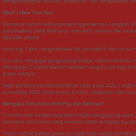
menghubungkan edukasi, kolaborasi, dan pengalaman lan
What’s New This Year
Memasuki tahun kelima penyelenggaraannya, Langkah M
sustainability yang lebih pop, interaktif, relevan, da
tiga pilar utama:
Inspiring Talks: menghadirkan ide, perspektif, dan cerit
Eco Labs: mengajak pengunjung belajar sambil mencoba me
diterapkan. Curated Market menjadi ruang kurasi bagi b
green lifestyle.
Sejak pertama kali diperkenalkan hadir pada 2022, Lang
komunitas, NGO, ecopreneur, kreator, akademisi, dan ma
Mengapa Tahun Ini Lebih Pop dan Relevan?
Transformasi ini didorong oleh insight pengunjung seja
kelompok konsumen yang semakin sadar terhadap isu sosi
“Kami melihat bahwa generasi muda tidak hanya semakin pe