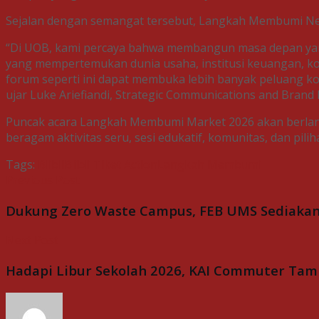
Sejalan dengan semangat tersebut, Langkah Membumi Netw
“Di UOB, kami percaya bahwa membangun masa depan yan
yang mempertemukan dunia usaha, institusi keuangan, ko
forum seperti ini dapat membuka lebih banyak peluang k
ujar Luke Ariefiandi, Strategic Communications and Brand
Puncak acara Langkah Membumi Market 2026 akan berlangs
beragam aktivitas seru, sesi edukatif, komunitas, dan pi
Tags:
Blibli
Blibli Tiket Action
Langkah Membumi
Previous Post
Dukung Zero Waste Campus, FEB UMS Sediakan F
Next Post
Hadapi Libur Sekolah 2026, KAI Commuter Tam