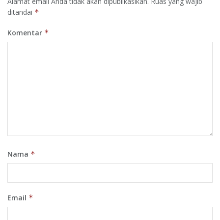
Alamat email Anda tidak akan dipublikasikan.
Ruas yang wajib
ditandai
*
Komentar
*
Nama
*
Email
*