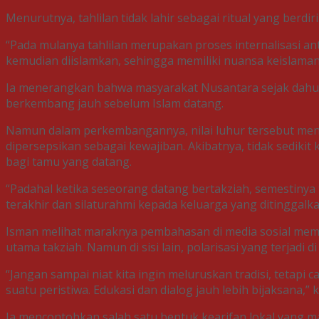
Menurutnya, tahlilan tidak lahir sebagai ritual yang berd
“Pada mulanya tahlilan merupakan proses internalisasi an
kemudian diislamkan, sehingga memiliki nuansa keislaman,”
Ia menerangkan bahwa masyarakat Nusantara sejak dahulu
berkembang jauh sebelum Islam datang.
Namun dalam perkembangannya, nilai luhur tersebut meng
dipersepsikan sebagai kewajiban. Akibatnya, tidak sedik
bagi tamu yang datang.
“Padahal ketika seseorang datang bertakziah, semestiny
terakhir dan silaturahmi kepada keluarga yang ditinggalka
Isman melihat maraknya pembahasan di media sosial memili
utama takziah. Namun di sisi lain, polarisasi yang terjad
“Jangan sampai niat kita ingin meluruskan tradisi, tetap
suatu peristiwa. Edukasi dan dialog jauh lebih bijaksana,” 
Ia mencontohkan salah satu bentuk kearifan lokal yang 