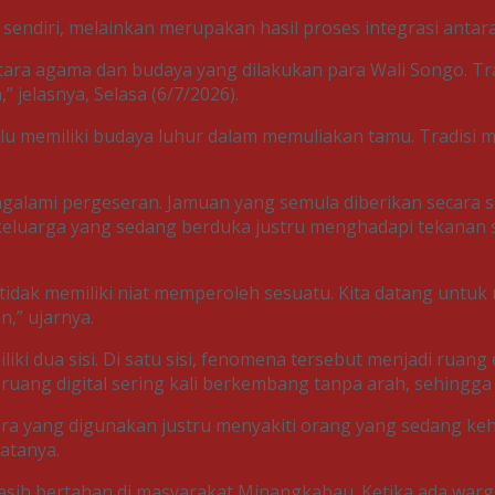
iri sendiri, melainkan merupakan hasil proses integrasi ant
tara agama dan budaya yang dilakukan para Wali Songo. Tra
 jelasnya, Selasa (6/7/2026).
 memiliki budaya luhur dalam memuliakan tamu. Tradisi me
alami pergeseran. Jamuan yang semula diberikan secara s
it keluarga yang sedang berduka justru menghadapi tekana
a tidak memiliki niat memperoleh sesuatu. Kita datang u
n,” ujarnya.
ki dua sisi. Di satu sisi, fenomena tersebut menjadi ruan
i di ruang digital sering kali berkembang tanpa arah, sehin
i cara yang digunakan justru menyakiti orang yang sedang 
katanya.
masih bertahan di masyarakat Minangkabau. Ketika ada wa