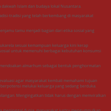
ara dakwah Islam dan budaya lokal Nusantara.
disi-tradisi yang telah berkembang di masyarakat
njamu tamu menjadi bagian dari etika sosial yang
ukarela sesuai kemampuan keluarga kini kerap
n sosial untuk memenuhi berbagai kebutuhan konsumsi
ntuk mendoakan almarhum sebagai bentuk penghormatan
g evaluasi agar masyarakat kembali memahami tujuan
gga berpotensi melukai keluarga yang sedang berduka.
kehilangan. Mengingatkan tidak harus dengan memviralkan
rga meninggal dunia, masyarakat justru mengumpulkan