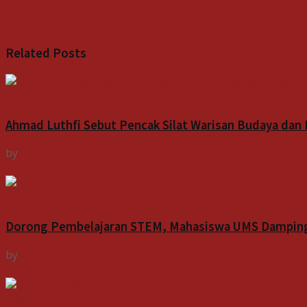
Indospektrum
Related
Posts
Indeks
Ahmad Luthfi Sebut Pencak Silat Warisan Budaya dan
by
Indospektrum
8 Agustus 2026
Indeks
Dorong Pembelajaran STEM, Mahasiswa UMS Dampingi
by
Indospektrum
8 Agustus 2026
Indeks