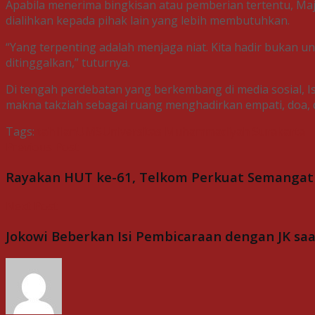
Apabila menerima bingkisan atau pemberian tertentu, Ma
dialihkan kepada pihak lain yang lebih membutuhkan.
“Yang terpenting adalah menjaga niat. Kita hadir buka
ditinggalkan,” tuturnya.
Di tengah perdebatan yang berkembang di media sosial, 
makna takziah sebagai ruang menghadirkan empati, doa, d
Tags:
tahlilan
UMS
Universitas Muhammadiyah Surakarta
Previous Post
Rayakan HUT ke-61, Telkom Perkuat Semangat S
Next Post
Jokowi Beberkan Isi Pembicaraan dengan JK s