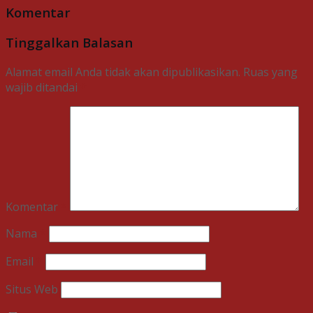
Komentar
Tinggalkan Balasan
Alamat email Anda tidak akan dipublikasikan.
Ruas yang
wajib ditandai
*
Komentar
*
Nama
*
Email
*
Situs Web