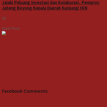
Jajaki Peluang Investasi dan Kolaborasi, Pemprov
Jateng Boyong Kepala Daerah Kunjungi IKN
by
Indospektrum
7 Agustus 2026
Next Post
Peringati Hari Bumi 2026, Pemprov Jateng
Tekankan Percepatan Transisi Energi Bersih
Facebook Comments