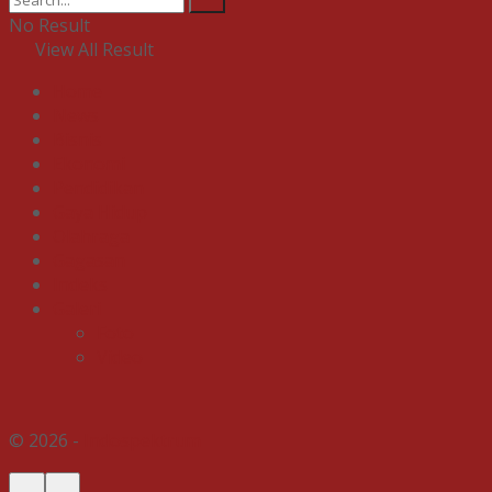
No Result
View All Result
Home
News
Bisnis
Ekonomi
Pendidikan
Gaya Hidup
Olahraga
Gagasan
Indeks
Galeri
Foto
Video
© 2026 -
Indospektrum