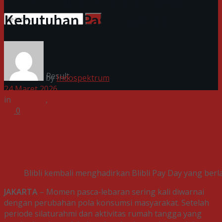
Pay Day Maret Siap Penuhi
Kebutuhan Pasca-mudik
No Result
View All Result
by
Indospektrum
24 Maret 2026
in
Ekonomi
,
Indeks
0
Share on Facebook
Share on Twitter
Blibli kembali menghadirkan Blibli Pay Day yang berl
JAKARTA
– Momen pasca-lebaran sering kali diwarnai
dengan perubahan pola konsumsi masyarakat. Setelah
periode silaturahmi dan aktivitas rumah tangga yang