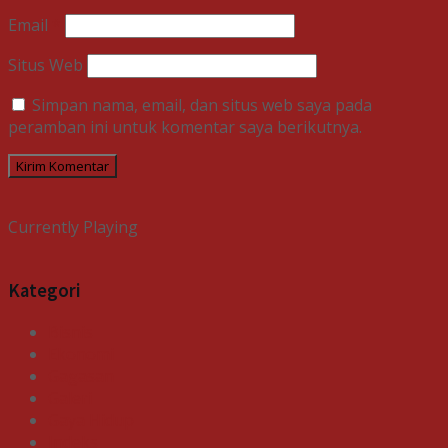
Email
*
Situs Web
Simpan nama, email, dan situs web saya pada
peramban ini untuk komentar saya berikutnya.
Currently Playing
Kategori
Bisnis
Ekonomi
Gagasan
Galeri
Gaya Hidup
Indeks