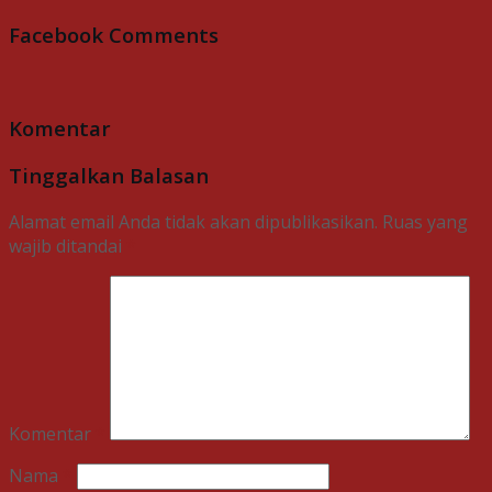
Facebook Comments
Komentar
Tinggalkan Balasan
Alamat email Anda tidak akan dipublikasikan.
Ruas yang
wajib ditandai
*
Komentar
*
Nama
*