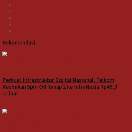
News
Olahraga
Pendidikan
Uncategorized
Video
Rekomendasi
Bisnis
Perkuat Infrastruktur Digital Nasional, Telkom
Resmikan Spin-Off Tahap 2 ke InfraNexia Rp49,9
Triliun
9 Agustus 2026
Indeks