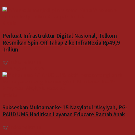
Bisnis
Perkuat Infrastruktur Digital Nasional, Telkom
Resmikan Spin-Off Tahap 2 ke InfraNexia Rp49,9
Triliun
by
Indospektrum
9 Agustus 2026
Indeks
Sukseskan Muktamar ke-15 Nasyiatul ‘Aisyiyah, PG-
PAUD UMS Hadirkan Layanan Educare Ramah Anak
by
Indospektrum
9 Agustus 2026