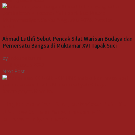
Indeks
Ahmad Luthfi Sebut Pencak Silat Warisan Budaya dan
Pemersatu Bangsa di Muktamar XVI Tapak Suci
by
Indospektrum
8 Agustus 2026
Next Post
Tingkatkan Minat Baca, Mahasiswa KKN-Dik
UMS Revitalisasi Perpustakaan MTs
Muhammadiyah 3 Kerjo