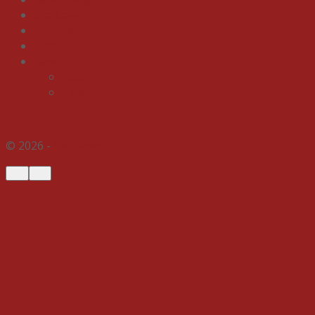
Olahraga
Gagasan
Indeks
Galeri
Foto
Video
© 2026 -
Indospektrum