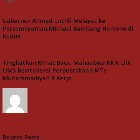
Tags:
Blibli
Blibli Pay Day
Previous Post
Gubernur Ahmad Luthfi Melayat ke
Persemayaman Michael Bambang Hartono di
Kudus
Next Post
Tingkatkan Minat Baca, Mahasiswa KKN-Dik
UMS Revitalisasi Perpustakaan MTs
Muhammadiyah 3 Kerjo
Indospektrum
Related
Posts