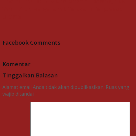
Hadiri Haul ke-7 Mbah Moen di Demak, Gus
Yasin Ajak Masyarakat Teladani Perjuangan
Ulama
Facebook Comments
Komentar
Tinggalkan Balasan
Alamat email Anda tidak akan dipublikasikan.
Ruas yang
wajib ditandai
*