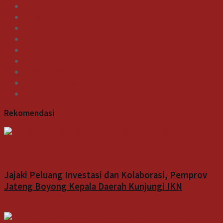
Gagasan
Galeri
Gaya Hidup
Indeks
News
Olahraga
Pendidikan
Uncategorized
Video
Rekomendasi
Indeks
Jajaki Peluang Investasi dan Kolaborasi, Pemprov
Jateng Boyong Kepala Daerah Kunjungi IKN
7 Agustus 2026