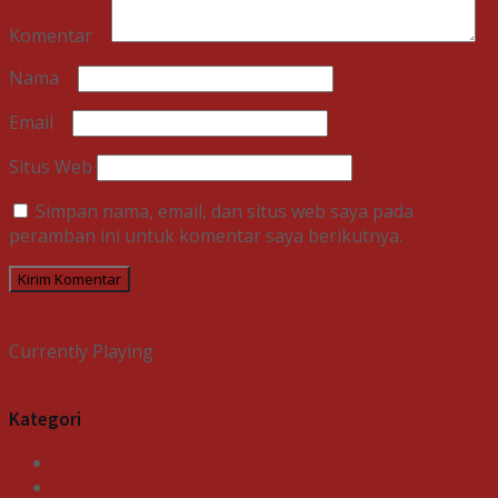
Komentar
*
Nama
*
Email
*
Situs Web
Simpan nama, email, dan situs web saya pada
peramban ini untuk komentar saya berikutnya.
Currently Playing
Kategori
Bisnis
Ekonomi