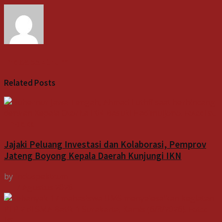
Indospektrum
Related
Posts
Indeks
Jajaki Peluang Investasi dan Kolaborasi, Pemprov
Jateng Boyong Kepala Daerah Kunjungi IKN
by
Indospektrum
7 Agustus 2026