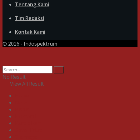
Tentang Kami
Tim Redaksi
Kontak Kami
© 2026 -
Indospektrum
No Result
View All Result
Home
News
Bisnis
Ekonomi
Pendidikan
Gaya Hidup
Olahraga