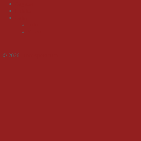
Gagasan
Indeks
Galeri
Foto
Video
© 2026 -
Indospektrum