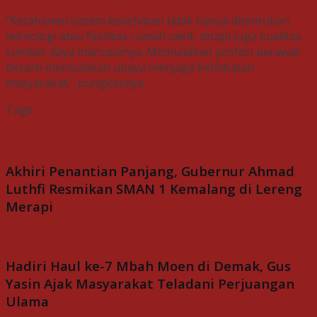
“Ketahanan sistem kesehatan tidak hanya ditentukan
teknologi atau fasilitas rumah sakit, tetapi juga kualitas
sumber daya manusianya. Memuliakan profesi perawat
berarti memuliakan upaya menjaga kehidupan
masyarakat,” pungkasnya.
Tags:
tenaga keperawatan
UMS
Universitas
Muhammadiyah Surakarta
Previous Post
Akhiri Penantian Panjang, Gubernur Ahmad
Luthfi Resmikan SMAN 1 Kemalang di Lereng
Merapi
Next Post
Hadiri Haul ke-7 Mbah Moen di Demak, Gus
Yasin Ajak Masyarakat Teladani Perjuangan
Ulama