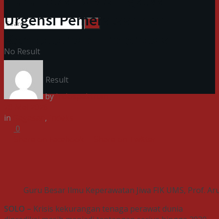
Guru Besar UMS Ingatkan
Urgensi Pemerataan dan
Kompetensi di Indonesia
No Result
View All Result
by
Indospektrum
20 Mei 2026
in
Gagasan
,
Indeks
0
Share on Facebook
Share on Twitter
Guru Besar Ilmu Keperawatan Jiwa FIK UMS, Prof. Arum P
SOLO –
Krisis kekurangan tenaga perawat dunia