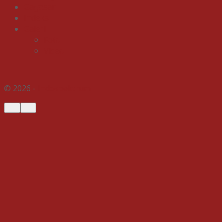
Gagasan
Indeks
Galeri
Foto
Video
© 2026 -
Indospektrum