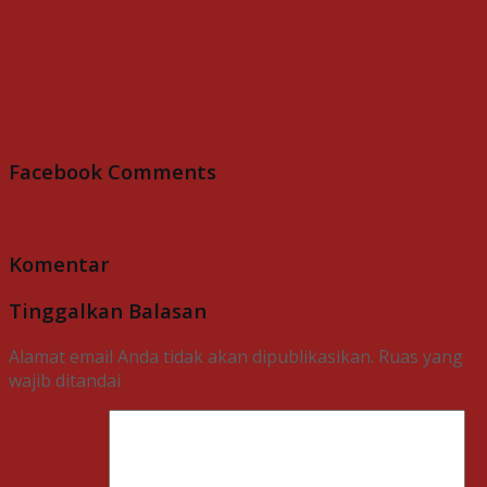
Integrasi Program Speling dan CKG: Upaya
Pemprov Jateng Tingkatkan Standar
Kesehatan Desa
Facebook Comments
Komentar
Tinggalkan Balasan
Alamat email Anda tidak akan dipublikasikan.
Ruas yang
wajib ditandai
*