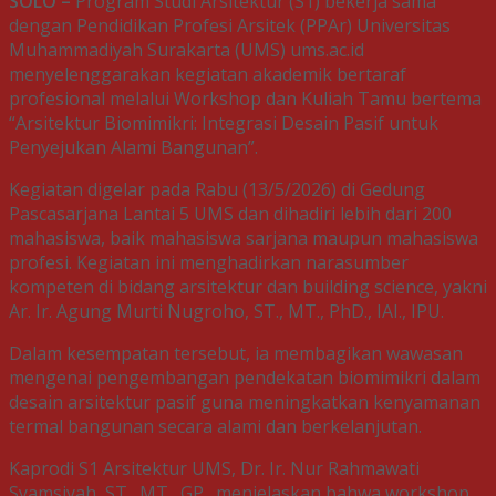
SOLO –
Program Studi Arsitektur (S1) bekerja sama
dengan Pendidikan Profesi Arsitek (PPAr) Universitas
Muhammadiyah Surakarta (UMS) ums.ac.id
menyelenggarakan kegiatan akademik bertaraf
profesional melalui Workshop dan Kuliah Tamu bertema
“Arsitektur Biomimikri: Integrasi Desain Pasif untuk
Penyejukan Alami Bangunan”.
Kegiatan digelar pada Rabu (13/5/2026) di Gedung
Pascasarjana Lantai 5 UMS dan dihadiri lebih dari 200
mahasiswa, baik mahasiswa sarjana maupun mahasiswa
profesi. Kegiatan ini menghadirkan narasumber
kompeten di bidang arsitektur dan building science, yakni
Ar. Ir. Agung Murti Nugroho, ST., MT., PhD., IAI., IPU.
Dalam kesempatan tersebut, ia membagikan wawasan
mengenai pengembangan pendekatan biomimikri dalam
desain arsitektur pasif guna meningkatkan kenyamanan
termal bangunan secara alami dan berkelanjutan.
Kaprodi S1 Arsitektur UMS, Dr. Ir. Nur Rahmawati
Syamsiyah, ST., MT., GP., menjelaskan bahwa workshop