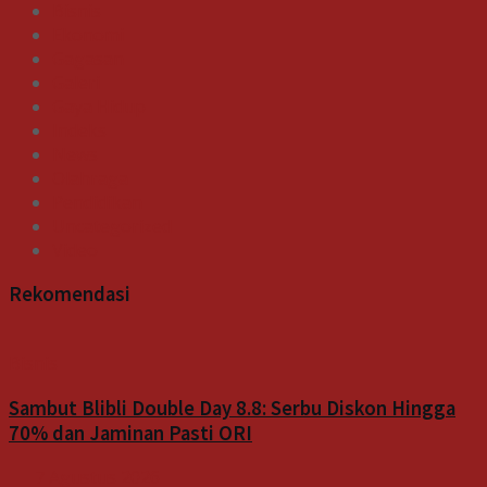
Bisnis
Ekonomi
Gagasan
Galeri
Gaya Hidup
Indeks
News
Olahraga
Pendidikan
Uncategorized
Video
Rekomendasi
Bisnis
Sambut Blibli Double Day 8.8: Serbu Diskon Hingga
70% dan Jaminan Pasti ORI
7 Agustus 2026