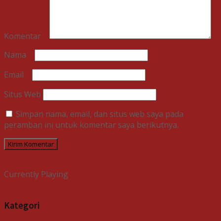
Komentar
*
Nama
*
Email
*
Situs Web
Simpan nama, email, dan situs web saya pada
peramban ini untuk komentar saya berikutnya.
Currently Playing
Kategori