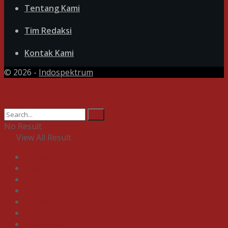
Tentang Kami
Tim Redaksi
Kontak Kami
© 2026 -
Indospektrum
No Result
View All Result
Home
News
Bisnis
Ekonomi
Pendidikan
Gaya Hidup
Olahraga