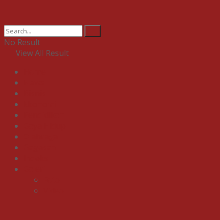
No Result
View All Result
Home
News
Bisnis
Ekonomi
Pendidikan
Gaya Hidup
Olahraga
Gagasan
Indeks
Galeri
Foto
Video