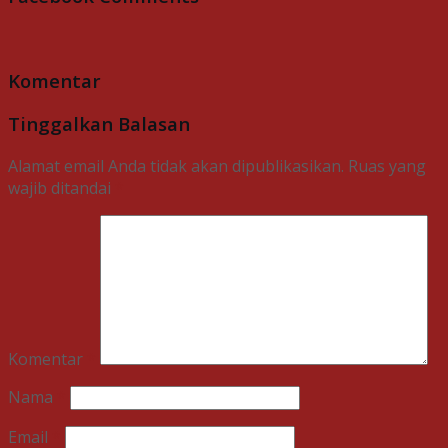
Komentar
Tinggalkan Balasan
Alamat email Anda tidak akan dipublikasikan.
Ruas yang
wajib ditandai
*
Komentar
*
Nama
*
Email
*