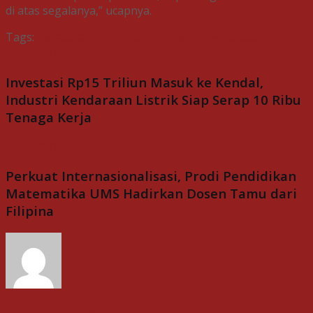
di atas segalanya,” ucapnya.
Tags:
Pegadaian Championship
Persis
Persis Solo
Previous Post
Investasi Rp15 Triliun Masuk ke Kendal,
Industri Kendaraan Listrik Siap Serap 10 Ribu
Tenaga Kerja
Next Post
Perkuat Internasionalisasi, Prodi Pendidikan
Matematika UMS Hadirkan Dosen Tamu dari
Filipina