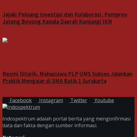
Indeks
Jajaki Peluang Investasi dan Kolaborasi, Pemprov
Jateng Boyong Kepala Daerah Kunjungi IKN
7 Agustus 2026
Indeks
Resmi Ditarik, Mahasiswa PLP UMS Sukses Jalankan
Praktik Mengajar di SMA Batik 1 Surakarta
7 Agustus 2026
Facebook
Instagram
Twitter
Youtube
Indospektrum adalah portal berita yang mengonfirmasi
data dan fakta dengan sumber informasi.