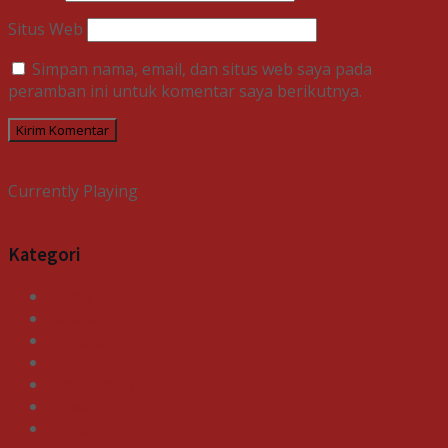
Situs Web
Simpan nama, email, dan situs web saya pada
peramban ini untuk komentar saya berikutnya.
Currently Playing
Kategori
Bisnis
Ekonomi
Gagasan
Galeri
Gaya Hidup
Indeks
News