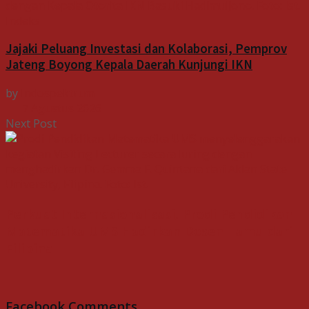
Indeks
Jajaki Peluang Investasi dan Kolaborasi, Pemprov
Jateng Boyong Kepala Daerah Kunjungi IKN
by
Indospektrum
7 Agustus 2026
Next Post
Perkuat Internasionalisasi, Prodi Pendidikan
Matematika UMS Hadirkan Dosen Tamu dari
Filipina
Facebook Comments