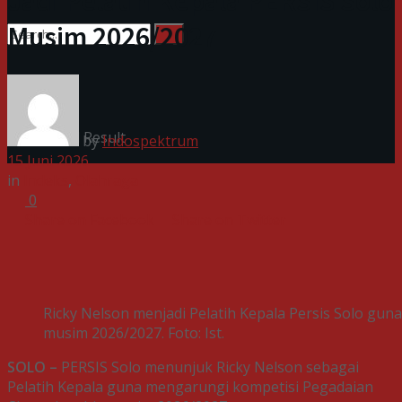
Jadi Pelatih Kepala PERSIS Solo
Musim 2026/2027
No Result
View All Result
by
Indospektrum
15 Juni 2026
in
Indeks
,
Olahraga
0
Share on Facebook
Share on Twitter
Ricky Nelson menjadi Pelatih Kepala Persis Solo g
musim 2026/2027. Foto: Ist.
SOLO –
PERSIS Solo menunjuk Ricky Nelson sebagai
Pelatih Kepala guna mengarungi kompetisi Pegadaian