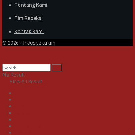
Tentang Kami
Tim Redaksi
Kontak Kami
© 2026 -
Indospektrum
No Result
View All Result
Home
News
Bisnis
Ekonomi
Pendidikan
Gaya Hidup
Olahraga