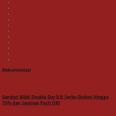
Bisnis
Ekonomi
Gagasan
Galeri
Gaya Hidup
Indeks
News
Olahraga
Pendidikan
Uncategorized
Video
Rekomendasi
Bisnis
Sambut Blibli Double Day 8.8: Serbu Diskon Hingga
70% dan Jaminan Pasti ORI
7 Agustus 2026