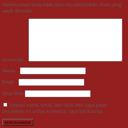
Alamat email Anda tidak akan dipublikasikan.
Ruas yang
wajib ditandai
*
Komentar
*
Nama
*
Email
*
Situs Web
Simpan nama, email, dan situs web saya pada
peramban ini untuk komentar saya berikutnya.