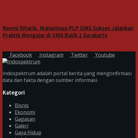
Indeks
Resmi Ditarik, Mahasiswa PLP UMS Sukses Jalankan
Praktik Mengajar di SMA Batik 1 Surakarta
7 Agustus 2026
Facebook
Instagram
Twitter
Youtube
Indospektrum adalah portal berita yang mengonfirmasi
data dan fakta dengan sumber informasi.
Kategori
Bisnis
Ekonomi
Gagasan
Galeri
Gaya Hidup