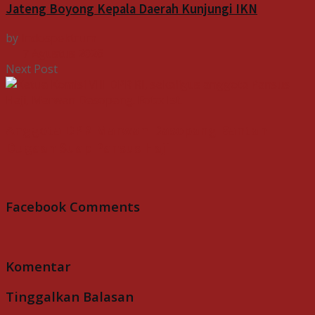
Jateng Boyong Kepala Daerah Kunjungi IKN
by
Indospektrum
7 Agustus 2026
Next Post
Anggota DPR Marwan Dasopang Bantah
Dugaan Suap Pansus Haji
Facebook Comments
Komentar
Tinggalkan Balasan