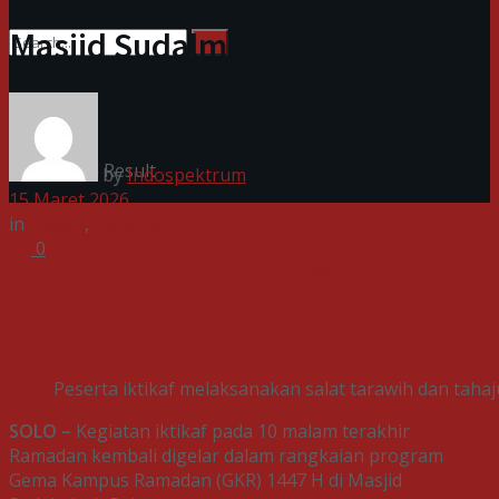
Malam Terakhir Ramadan di
Masjid Sudalmiyah Rais
No Result
View All Result
by
Indospektrum
15 Maret 2026
in
Indeks
,
Pendidikan
0
Share on Facebook
Share on Twitter
Peserta iktikaf melaksanakan salat tarawih dan tahaju
SOLO –
Kegiatan iktikaf pada 10 malam terakhir
Ramadan kembali digelar dalam rangkaian program
Gema Kampus Ramadan (GKR) 1447 H di Masjid