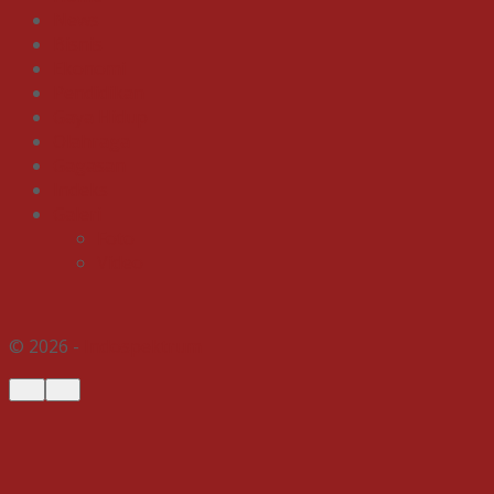
News
Bisnis
Ekonomi
Pendidikan
Gaya Hidup
Olahraga
Gagasan
Indeks
Galeri
Foto
Video
© 2026 -
Indospektrum