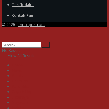
Tim Redaksi
Kontak Kami
© 2026 -
Indospektrum
No Result
View All Result
Home
News
Bisnis
Ekonomi
Pendidikan
Gaya Hidup
Olahraga
Gagasan
Indeks