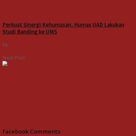
Indeks
Perkuat Sinergi Kehumasan, Humas UAD Lakukan
Studi Banding ke UMS
by
Indospektrum
5 Agustus 2026
Next Post
DPRD Jateng Setujui Perda
Pertanggungjawaban APBD 2025, Ahmad
Luthfi Tekankan Efisiensi Anggaran
Facebook Comments