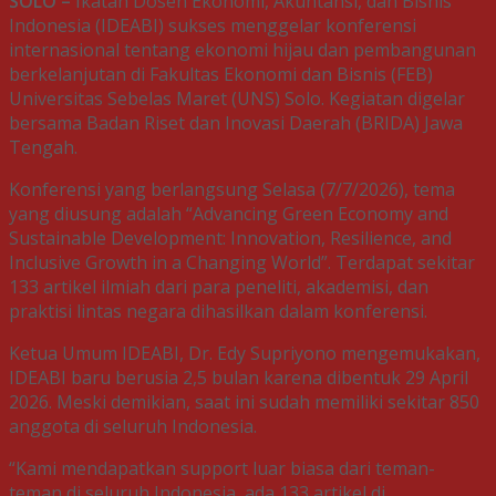
SOLO –
Ikatan Dosen Ekonomi, Akuntansi, dan Bisnis
Indonesia (IDEABI) sukses menggelar konferensi
internasional tentang ekonomi hijau dan pembangunan
berkelanjutan di Fakultas Ekonomi dan Bisnis (FEB)
Universitas Sebelas Maret (UNS) Solo. Kegiatan digelar
bersama Badan Riset dan Inovasi Daerah (BRIDA) Jawa
Tengah.
Konferensi yang berlangsung Selasa (7/7/2026), tema
yang diusung adalah “Advancing Green Economy and
Sustainable Development: Innovation, Resilience, and
Inclusive Growth in a Changing World”. Terdapat sekitar
133 artikel ilmiah dari para peneliti, akademisi, dan
praktisi lintas negara dihasilkan dalam konferensi.
Ketua Umum IDEABI, Dr. Edy Supriyono mengemukakan,
IDEABI baru berusia 2,5 bulan karena dibentuk 29 April
2026. Meski demikian, saat ini sudah memiliki sekitar 850
anggota di seluruh Indonesia.
“Kami mendapatkan support luar biasa dari teman-
teman di seluruh Indonesia, ada 133 artikel di