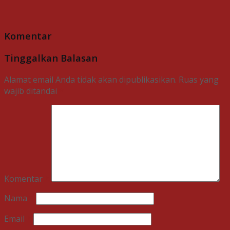
Komentar
Tinggalkan Balasan
Alamat email Anda tidak akan dipublikasikan.
Ruas yang
wajib ditandai
*
Komentar
*
Nama
*
Email
*