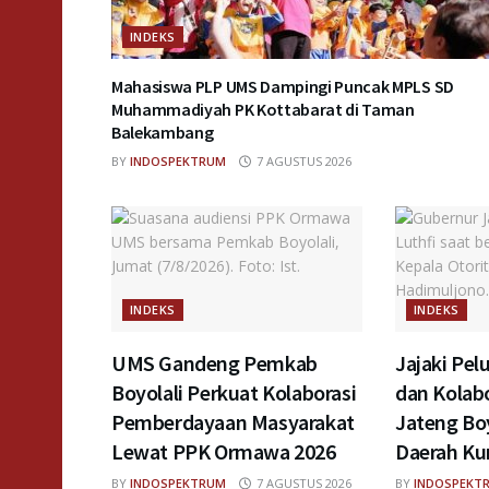
INDEKS
Mahasiswa PLP UMS Dampingi Puncak MPLS SD
Muhammadiyah PK Kottabarat di Taman
Balekambang
BY
INDOSPEKTRUM
7 AGUSTUS 2026
INDEKS
INDEKS
UMS Gandeng Pemkab
Jajaki Pel
Boyolali Perkuat Kolaborasi
dan Kolab
Pemberdayaan Masyarakat
Jateng Bo
Lewat PPK Ormawa 2026
Daerah Ku
BY
INDOSPEKTRUM
7 AGUSTUS 2026
BY
INDOSPEKT