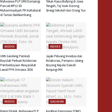
Mahasiswa PLP UMS Dampingi
Tekan Kasus Bullying di Jawa
Puncak MPLS SD
Tengah, Taj Yasin Dorong
Muhammadiyah PK Kottabarat
Sinergi Sekolah dan Orang Tua
di Taman Balekambang
INDEKS
INDEKS
UMS Gandeng Pemkab
Jajaki Peluang Investasi dan
Boyolali Perkuat Kolaborasi
Kolaborasi, Pemprov Jateng
Pemberdayaan Masyarakat
Boyong Kepala Daerah
Lewat PPK Ormawa 2026
Kunjungi IKN
INDEKS
GAGASAN
Resmi Ditarik, Mahasiswa PLP
Ingatkan Fenomena FOMO