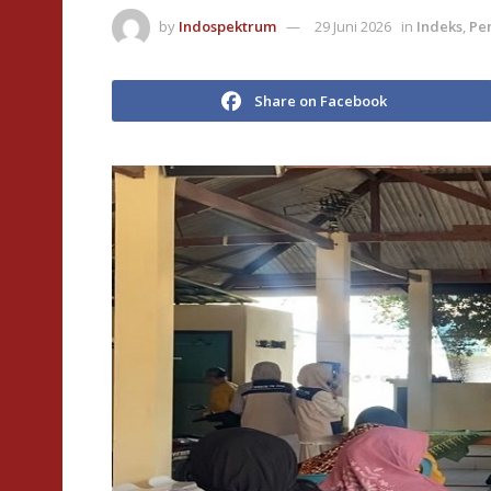
by
Indospektrum
29 Juni 2026
in
Indeks
,
Pe
Share on Facebook