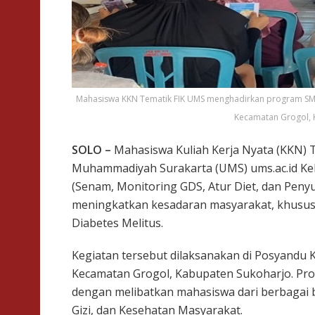
Mahasiswa KKN Tematik FIK UMS menghadirkan program SMAR
Kecamatan Grogol, K
SOLO –
Mahasiswa Kuliah Kerja Nyata (KKN) Te
Muhammadiyah Surakarta (UMS) ums.ac.id 
(Senam, Monitoring GDS, Atur Diet, dan Peny
meningkatkan kesadaran masyarakat, khusus
Diabetes Melitus.
Kegiatan tersebut dilaksanakan di Posyandu K
Kecamatan Grogol, Kabupaten Sukoharjo. Pro
dengan melibatkan mahasiswa dari berbagai b
Gizi, dan Kesehatan Masyarakat.