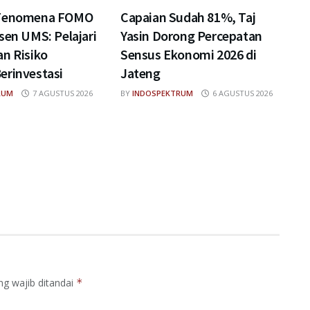
 Fenomena FOMO
Capaian Sudah 81%, Taj
sen UMS: Pelajari
Yasin Dorong Percepatan
n Risiko
Sensus Ekonomi 2026 di
erinvestasi
Jateng
RUM
7 AGUSTUS 2026
BY
INDOSPEKTRUM
6 AGUSTUS 2026
ng wajib ditandai
*