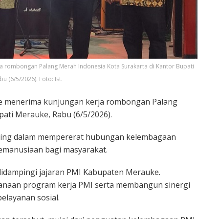
a rombongan Palang Merah Indonesia Kota Surakarta di Kantor Bupati
u (6/5/2026). Foto: Ist.
e menerima kunjungan kerja rombongan Palang
pati Merauke, Rabu (6/5/2026).
ting dalam mempererat hubungan kelembagaan
kemanusiaan bagi masyarakat.
idampingi jajaran PMI Kabupaten Merauke.
sanaan program kerja PMI serta membangun sinergi
elayanan sosial.