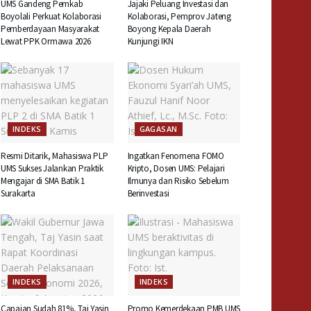
UMS Gandeng Pemkab
Jajaki Peluang Investasi dan
Boyolali Perkuat Kolaborasi
Kolaborasi, Pemprov Jateng
Pemberdayaan Masyarakat
Boyong Kepala Daerah
Lewat PPK Ormawa 2026
Kunjungi IKN
INDEKS
GAGASAN
Resmi Ditarik, Mahasiswa PLP
Ingatkan Fenomena FOMO
UMS Sukses Jalankan Praktik
Kripto, Dosen UMS: Pelajari
Mengajar di SMA Batik 1
Ilmunya dan Risiko Sebelum
Surakarta
Berinvestasi
INDEKS
INDEKS
Capaian Sudah 81%, Taj Yasin
Promo Kemerdekaan PMB UMS