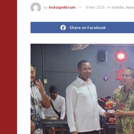
by
Indospektrum
8 Mei 2026
in
Indeks
,
New
Share on Facebook