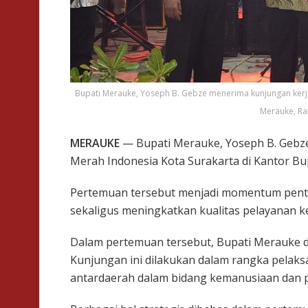
Bupati Merauke, Yoseph B. Gebze menerima kunjungan kerj
Merauke, Rab
MERAUKE
— Bupati Merauke, Yoseph B. Gebz
Merah Indonesia Kota Surakarta di Kantor Bu
Pertemuan tersebut menjadi momentum pen
sekaligus meningkatkan kualitas pelayanan 
Dalam pertemuan tersebut, Bupati Merauke d
Kunjungan ini dilakukan dalam rangka pelak
antardaerah dalam bidang kemanusiaan dan p