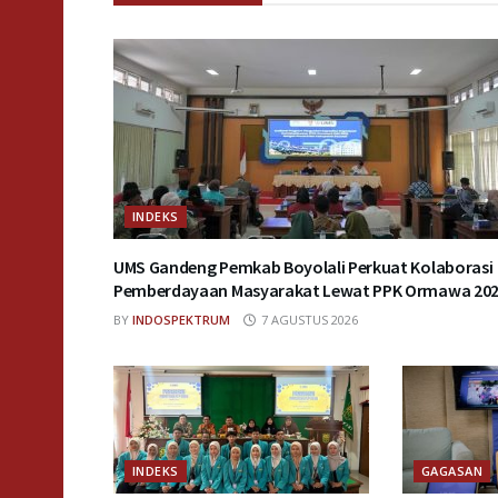
INDEKS
UMS Gandeng Pemkab Boyolali Perkuat Kolaborasi
Pemberdayaan Masyarakat Lewat PPK Ormawa 20
BY
INDOSPEKTRUM
7 AGUSTUS 2026
INDEKS
GAGASAN