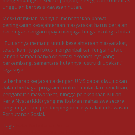
mengembangkan sektor pangan, energi, dan komoditas
unggulan berbasis kawasan hutan.
Meski demikian, Wahyudi menegaskan bahwa
peningkatan kesejahteraan masyarakat harus berjalan
beriringan dengan upaya menjaga fungsi ekologis hutan.
“Tujuannya memang untuk kesejahteraan masyarakat,
tetapi kami juga fokus mengembalikan fungsi hutan.
Jangan sampai hanya orientasi ekonominya yang
berkembang, sementara hutannya justru dilupakan,”
tegasnya.
Ia berharap kerja sama dengan UMS dapat diwujudkan
dalam berbagai program konkret, mulai dari penelitian,
pengabdian masyarakat, hingga pelaksanaan Kuliah
Kerja Nyata (KKN) yang melibatkan mahasiswa secara
langsung dalam pendampingan masyarakat di kawasan
Perhutanan Sosial.
Tags:
Balai Perhutanan Sosial
Yogyakarta
UMS
Universitas Muhammadiyah Surakarta