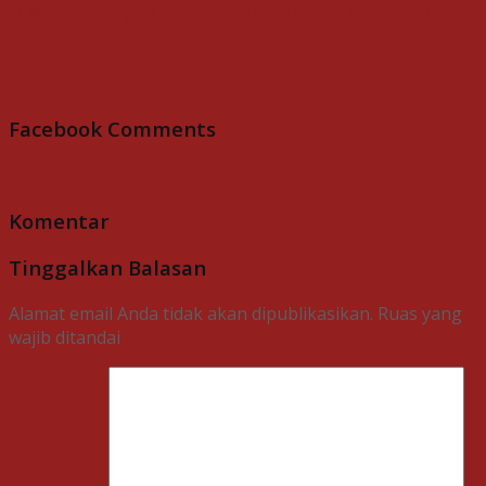
UMS Dorong Masyarakat Beralih ke Panel
Surya
Facebook Comments
Komentar
Tinggalkan Balasan
Alamat email Anda tidak akan dipublikasikan.
Ruas yang
wajib ditandai
*