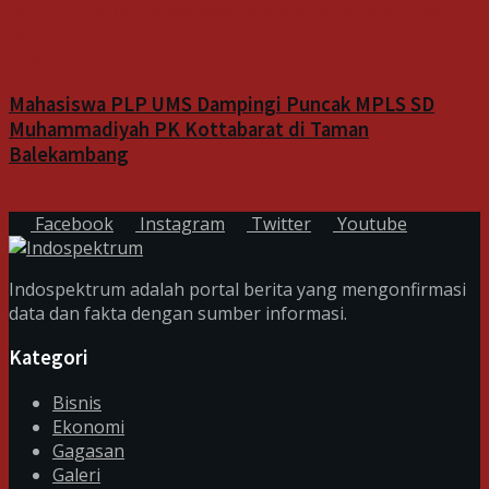
Indeks
Mahasiswa PLP UMS Dampingi Puncak MPLS SD
Muhammadiyah PK Kottabarat di Taman
Balekambang
7 Agustus 2026
Facebook
Instagram
Twitter
Youtube
Indospektrum adalah portal berita yang mengonfirmasi
data dan fakta dengan sumber informasi.
Kategori
Bisnis
Ekonomi
Gagasan
Galeri