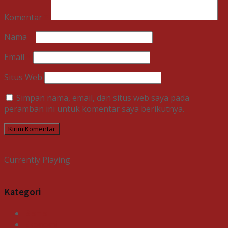
Komentar
*
Nama
*
Email
*
Situs Web
Simpan nama, email, dan situs web saya pada
peramban ini untuk komentar saya berikutnya.
Currently Playing
Kategori
Bisnis
Ekonomi