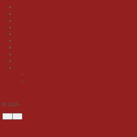
Home
News
Bisnis
Ekonomi
Pendidikan
Gaya Hidup
Olahraga
Gagasan
Indeks
Galeri
Foto
Video
© 2026 -
Indospektrum