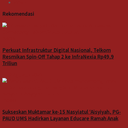
Video
Rekomendasi
Bisnis
Perkuat Infrastruktur Digital Nasional, Telkom
Resmikan Spin-Off Tahap 2 ke InfraNexia Rp49,9
Triliun
9 Agustus 2026
Indeks
Sukseskan Muktamar ke-15 Nasyiatul ‘Aisyiyah, PG-
PAUD UMS Hadirkan Layanan Educare Ramah Anak