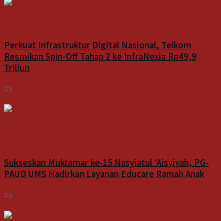
Bisnis
Perkuat Infrastruktur Digital Nasional, Telkom
Resmikan Spin-Off Tahap 2 ke InfraNexia Rp49,9
Triliun
by
Indospektrum
9 Agustus 2026
Indeks
Sukseskan Muktamar ke-15 Nasyiatul ‘Aisyiyah, PG-
PAUD UMS Hadirkan Layanan Educare Ramah Anak
by
Indospektrum
9 Agustus 2026