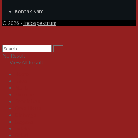
Kontak Kami
© 2026 -
Indospektrum
No Result
View All Result
Home
News
Bisnis
Ekonomi
Pendidikan
Gaya Hidup
Olahraga
Gagasan
Indeks
Galeri