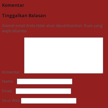
Komentar
Tinggalkan Balasan
Alamat email Anda tidak akan dipublikasikan.
Ruas yang
wajib ditandai
*
Komentar
*
Nama
*
Email
*
Situs Web