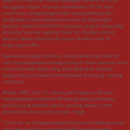
SOLO –
Universitas Muhammadiyah Surakarta (UMS)
menggelar Rapat Tinjauan Manajemen (RTM) level
universitas sebagai bagian dari upaya evaluasi dan
penguatan sistem penjaminan mutu di lingkungan
kampus, Sabtu (14/3/2026). Kegiatan yang berlangsung
di Ruang Seminar Gedung Induk Siti Walidah, diikuti
seluruh dekan fakultas serta para direktur unit di
lingkungan UMS.
Pada kesempatan tersebut, setiap dekan dan direktur
unit menyampaikan berbagai temuan hasil evaluasi serta
rencana tindak lanjut yang akan dilakukan sebagai
bagian dari perbaikan berkelanjutan di masing-masing
unit kerja.
Rektor UMS, Prof. Dr. Harun Joko Prayitno, M.Hum.,
menyampaikan bahwa RTM merupakan pertemuan
berkala yang memiliki peran penting dalam sistem
penjaminan mutu di perguruan tinggi.
“Di forum ini, berbagai aspek kinerja unit dibahas, mulai
dari hasil Audit Mutu Internal (AMI), masukan dan