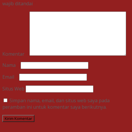
wajib ditandai
*
Komentar
*
Nama
*
Email
*
Situs Web
Simpan nama, email, dan situs web saya pada
peramban ini untuk komentar saya berikutnya.