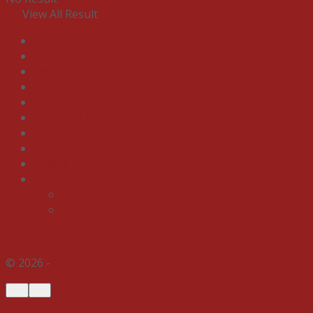
View All Result
Home
News
Bisnis
Ekonomi
Pendidikan
Gaya Hidup
Olahraga
Gagasan
Indeks
Galeri
Foto
Video
© 2026 -
Indospektrum