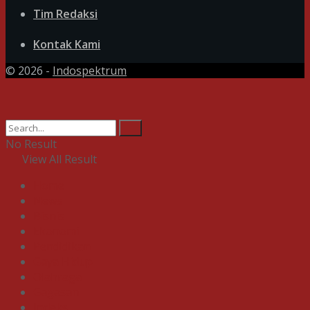
Tim Redaksi
Kontak Kami
© 2026 -
Indospektrum
No Result
View All Result
Home
News
Bisnis
Ekonomi
Pendidikan
Gaya Hidup
Olahraga
Gagasan
Indeks