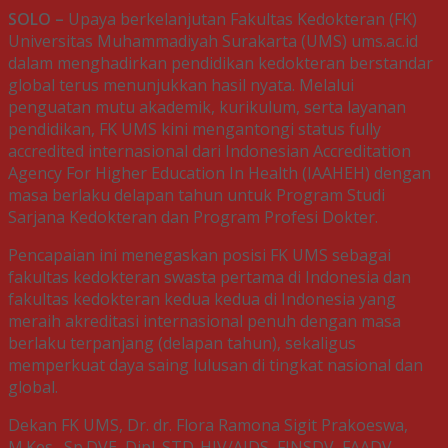
SOLO –
Upaya berkelanjutan Fakultas Kedokteran (FK)
Universitas Muhammadiyah Surakarta (UMS) ums.ac.id
dalam menghadirkan pendidikan kedokteran berstandar
global terus menunjukkan hasil nyata. Melalui
penguatan mutu akademik, kurikulum, serta layanan
pendidikan, FK UMS kini mengantongi status fully
accredited internasional dari Indonesian Accreditation
Agency For Higher Education In Health (IAAHEH) dengan
masa berlaku delapan tahun untuk Program Studi
Sarjana Kedokteran dan Program Profesi Dokter.
Pencapaian ini menegaskan posisi FK UMS sebagai
fakultas kedokteran swasta pertama di Indonesia dan
fakultas kedokteran kedua kedua di Indonesia yang
meraih akreditasi internasional penuh dengan masa
berlaku terpanjang (delapan tahun), sekaligus
memperkuat daya saing lulusan di tingkat nasional dan
global.
Dekan FK UMS, Dr. dr. Flora Ramona Sigit Prakoeswa,
M.Kes., Sp.DVE, Dipl. STD-HIV/AIDS, FINSDV, FAADV.,