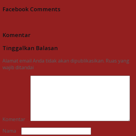
Facebook Comments
Komentar
Tinggalkan Balasan
Alamat email Anda tidak akan dipublikasikan.
Ruas yang
wajib ditandai
*
Komentar
*
Nama
*