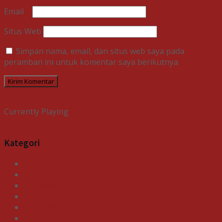
Email
*
Situs Web
Simpan nama, email, dan situs web saya pada
peramban ini untuk komentar saya berikutnya.
Currently Playing
Kategori
Bisnis
Ekonomi
Gagasan
Galeri
Gaya Hidup
Indeks