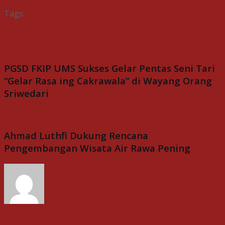
Tags:
IAAHEH
Indonesian Accreditation Agency For Higher
Education In Health
UMS
Universitas Muhammadiyah
Surakarta
Previous Post
PGSD FKIP UMS Sukses Gelar Pentas Seni Tari
“Gelar Rasa ing Cakrawala” di Wayang Orang
Sriwedari
Next Post
Ahmad Luthfi Dukung Rencana
Pengembangan Wisata Air Rawa Pening
Indospektrum