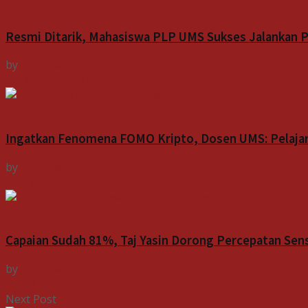
Indeks
Resmi Ditarik, Mahasiswa PLP UMS Sukses Jalankan Pr
by
Indospektrum
7 Agustus 2026
Gagasan
Ingatkan Fenomena FOMO Kripto, Dosen UMS: Pelajari
by
Indospektrum
7 Agustus 2026
Indeks
Capaian Sudah 81%, Taj Yasin Dorong Percepatan Sen
by
Indospektrum
6 Agustus 2026
Next Post