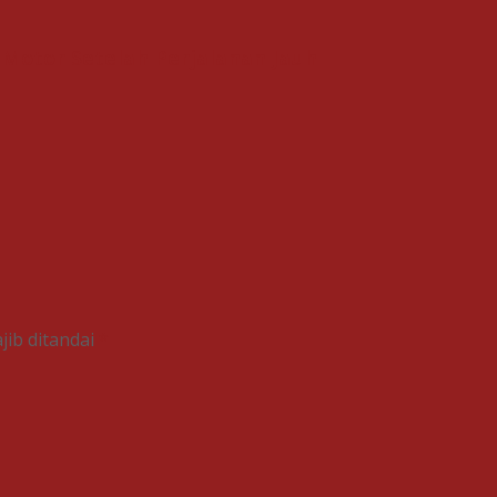
Motor Setelah Perjalanan Jauh
jib ditandai
*