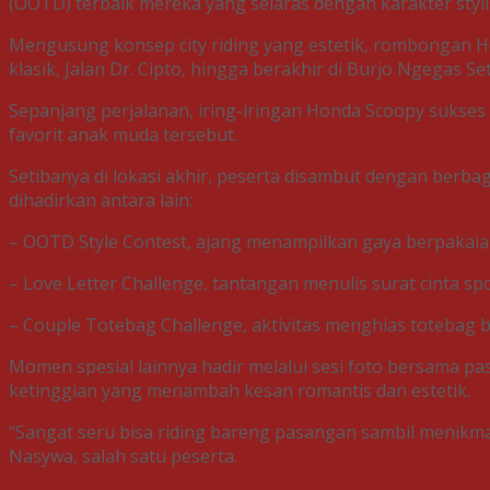
(OOTD) terbaik mereka yang selaras dengan karakter styli
Mengusung konsep city riding yang estetik, rombongan Ho
klasik, Jalan Dr. Cipto, hingga berakhir di Burjo Ngegas Se
Sepanjang perjalanan, iring-iringan Honda Scoopy sukse
favorit anak muda tersebut.
Setibanya di lokasi akhir, peserta disambut dengan berb
dihadirkan antara lain:
– OOTD Style Contest, ajang menampilkan gaya berpakaia
– Love Letter Challenge, tantangan menulis surat cinta 
– Couple Totebag Challenge, aktivitas menghias totebag 
Momen spesial lainnya hadir melalui sesi foto bersama
ketinggian yang menambah kesan romantis dan estetik.
“Sangat seru bisa riding bareng pasangan sambil menikma
Nasywa, salah satu peserta.