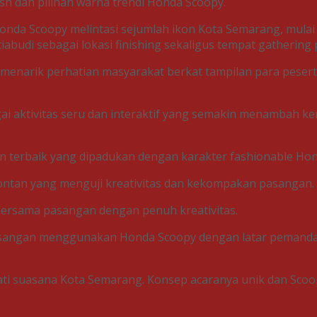
sh dan pilihan warna trendi Honda Scoopy.
nda Scoopy melintasi sejumlah ikon Kota Semarang, mulai 
tiabudi sebagai lokasi finishing sekaligus tempat gathering 
s menarik perhatian masyarakat berkat tampilan para pese
agai aktivitas seru dan interaktif yang semakin menambah 
n terbaik yang dipadukan dengan karakter fashionable Ho
spontan yang menguji kreativitas dan kekompakan pasangan.
bersama pasangan dengan penuh kreativitas.
 pasangan menggunakan Honda Scoopy dengan latar pemand
ti suasana Kota Semarang. Konsep acaranya unik dan Scoop