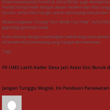
Dalam kesempatan tersebut, Astra Motor juga memperkena
Honda Scoopy hadir dengan desain modern dan fitur cangg
System, serta USB Charger untuk menunjang kebutuhan mob
Melalui kegiatan “Scoopy Your Mode Your Ride”, Astra 
gaya bagi generasi muda.
Acara ditutup dengan pembagian hadiah bagi para pemenan
terbenam Kota Semarang yang hangat dan berkesan.
Tags:
Astra Motor
Astra Motor Jateng
Honda Jateng
Honda 
Previous Post
FK UMS Latih Kader Desa Jati Atasi Gizi Buru
Next Post
Jangan Tunggu Mogok, Ini Panduan Perawatan 