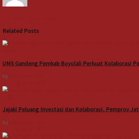
Ary Wahyu Wibowo
Related
Posts
Indeks
UMS Gandeng Pemkab Boyolali Perkuat Kolaborasi 
by
Indospektrum
7 Agustus 2026
Indeks
Jajaki Peluang Investasi dan Kolaborasi, Pemprov J
by
Indospektrum
7 Agustus 2026