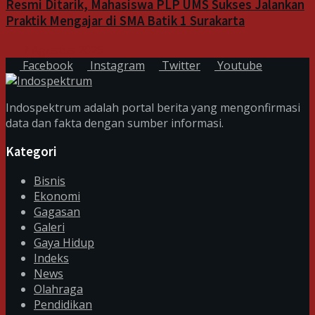
Resmi Ditarik, Mahasiswa PLP UMS Sukses Jalankan
Praktik Mengajar di SMA Batik 1 Surakarta
7 Agustus 2026
Facebook
Instagram
Twitter
Youtube
Indospektrum adalah portal berita yang mengonfirmasi
data dan fakta dengan sumber informasi.
Kategori
Bisnis
Ekonomi
Gagasan
Galeri
Gaya Hidup
Indeks
News
Olahraga
Pendidikan