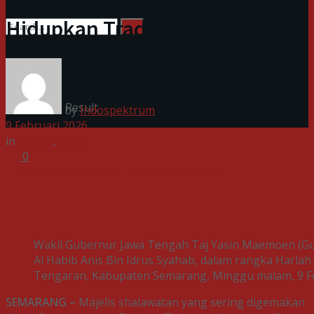
Moen, Gus Yasin Konsisten
Hidupkan Tradisi Shalawat
No Result
View All Result
by
Indospektrum
9 Februari 2026
in
Indeks
,
News
0
Share on Facebook
Share on Twitter
Wakil Gubernur Jawa Tengah Taj Yasin Maemoen (Gus
Al Habib Anis Bin Idrus Syahab, dalam rangka Harlah
Tengaran, Kabupaten Semarang, Minggu malam, 9 Febr
SEMARANG –
Majelis shalawatan yang sering digemakan