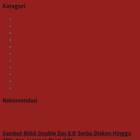
Kategori
Bisnis
Ekonomi
Gagasan
Galeri
Gaya Hidup
Indeks
News
Olahraga
Pendidikan
Uncategorized
Video
Rekomendasi
Bisnis
Sambut Blibli Double Day 8.8: Serbu Diskon Hingga