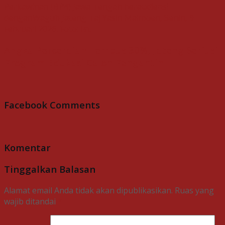
Angka Perceraian Tembus 30%, Jateng Seriusi
Program Edukasi Calon Pengantin
Facebook Comments
Komentar
Tinggalkan Balasan
Alamat email Anda tidak akan dipublikasikan.
Ruas yang
wajib ditandai
*