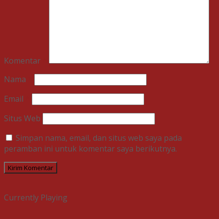
Komentar
*
Nama
*
Email
*
Situs Web
Simpan nama, email, dan situs web saya pada
peramban ini untuk komentar saya berikutnya.
Currently Playing