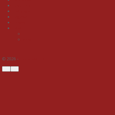
Gaya Hidup
Olahraga
Gagasan
Indeks
Galeri
Foto
Video
© 2026 -
Indospektrum