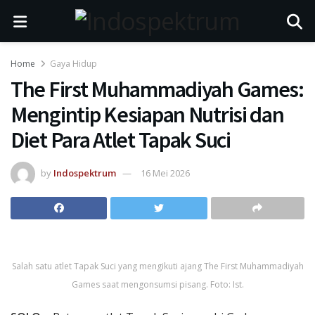
Home
Gaya Hidup
The First Muhammadiyah Games:
Mengintip Kesiapan Nutrisi dan
Diet Para Atlet Tapak Suci
by
Indospektrum
16 Mei 2026
Salah satu atlet Tapak Suci yang mengikuti ajang The First Muhammadiyah
Games saat mengonsumsi pisang. Foto: Ist.