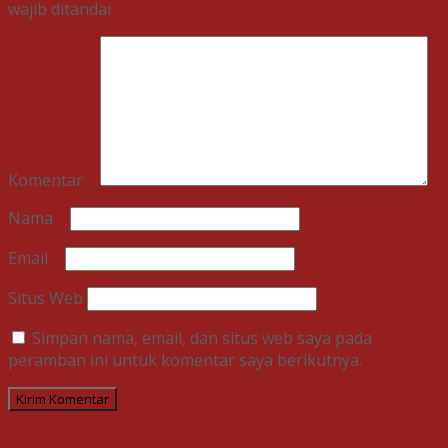
wajib ditandai
*
Komentar
*
Nama
*
Email
*
Situs Web
Simpan nama, email, dan situs web saya pada
peramban ini untuk komentar saya berikutnya.