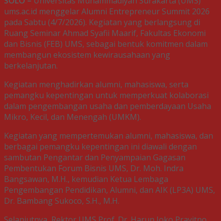
SOLO –
Universitas Muhammadiyah Surakarta (UMS)
ums.ac.id menggelar Alumni Entrepreneur Summit 2026
pada Sabtu (4/7/2026). Kegiatan yang berlangsung di
Ruang Seminar Ahmad Syafii Maarif, Fakultas Ekonomi
dan Bisnis (FEB) UMS, sebagai bentuk komitmen dalam
membangun ekosistem kewirausahaan yang
berkelanjutan.
Kegiatan menghadirkan alumni, mahasiswa, serta
pemangku kepentingan untuk memperkuat kolaborasi
dalam pengembangan usaha dan pemberdayaan Usaha
Mikro, Kecil, dan Menengah (UMKM).
Kegiatan yang mempertemukan alumni, mahasiswa, dan
berbagai pemangku kepentingan ini diawali dengan
sambutan Pengantar dan Penyampaian Gagasan
Pembentukan Forum Bisnis UMS, Dr. Moh. Indra
Bangsawan, M.H., kemudian Ketua Lembaga
Pengembangan Pendidikan, Alumni, dan AIK (LP3A) UMS,
Dr. Bambang Sukoco, S.H., M.H.
Selanjutnya, Rektor UMS Prof. Dr. Harun Joko Prayitno,