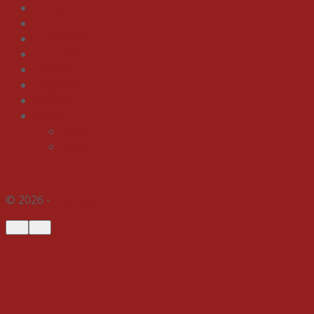
Bisnis
Ekonomi
Pendidikan
Gaya Hidup
Olahraga
Gagasan
Indeks
Galeri
Foto
Video
© 2026 -
Indospektrum