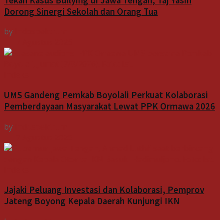
Tekan Kasus Bullying di Jawa Tengah, Taj Yasin
Dorong Sinergi Sekolah dan Orang Tua
by
Indospektrum
7 Agustus 2026
Indeks
UMS Gandeng Pemkab Boyolali Perkuat Kolaborasi
Pemberdayaan Masyarakat Lewat PPK Ormawa 2026
by
Indospektrum
7 Agustus 2026
Indeks
Jajaki Peluang Investasi dan Kolaborasi, Pemprov
Jateng Boyong Kepala Daerah Kunjungi IKN