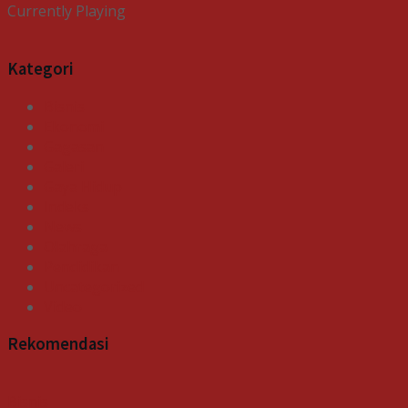
Currently Playing
Kategori
Bisnis
Ekonomi
Gagasan
Galeri
Gaya Hidup
Indeks
News
Olahraga
Pendidikan
Uncategorized
Video
Rekomendasi
Bisnis