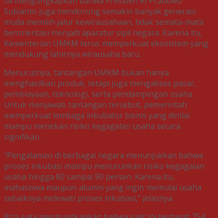
Iai mengungkapkan bahwa Presiden RI Prabowo
Subianto juga mendorong semakin banyak generasi
muda memilih jalur kewirausahaan, tidak semata-mata
berorientasi menjadi aparatur sipil negara. Karena itu,
Kementerian UMKM terus memperkuat ekosistem yang
mendukung lahirnya wirausaha baru.
Menurutnya, tantangan UMKM bukan hanya
menghasilkan produk, tetapi juga mengakses pasar,
pembiayaan, teknologi, serta pendampingan usaha.
Untuk menjawab tantangan tersebut, pemerintah
memperkuat lembaga inkubator bisnis yang dinilai
mampu menekan risiko kegagalan usaha secara
signifikan.
“Pengalaman di berbagai negara menunjukkan bahwa
proses inkubasi mampu menurunkan risiko kegagalan
usaha hingga 80 sampai 90 persen. Karena itu,
mahasiswa maupun alumni yang ingin memulai usaha
sebaiknya melewati proses inkubasi,” jelasnya.
Riza juga mengungkapkan bahwa saat ini terdapat 754