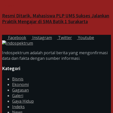
Indeks
Resmi Ditarik, Mahasiswa PLP UMS Sukses Jalankan
Praktik Mengajar di SMA Batik 1 Surakarta
7 Agustus 2026
Facebook
Instagram
Twitter
Youtube
Indospektrum adalah portal berita yang mengonfirmasi
data dan fakta dengan sumber informasi.
Kategori
Bisnis
Ekonomi
Gagasan
Galeri
Gaya Hidup
Indeks
News