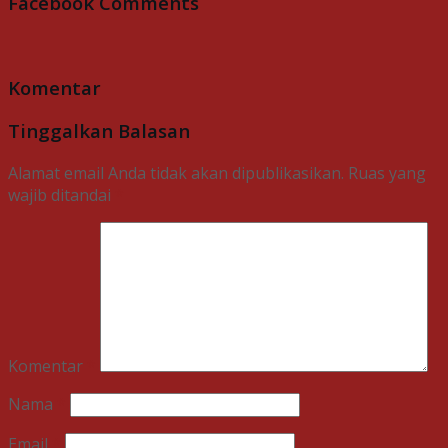
Facebook Comments
Komentar
Tinggalkan Balasan
Alamat email Anda tidak akan dipublikasikan.
Ruas yang
wajib ditandai
*
Komentar
*
Nama
*
Email
*