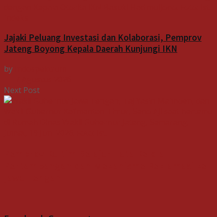
Indeks
Jajaki Peluang Investasi dan Kolaborasi, Pemprov
Jateng Boyong Kepala Daerah Kunjungi IKN
by
Indospektrum
7 Agustus 2026
Next Post
Pemprov Kaltim Belajar Tata Kelola
Pertambangan dan Mekanisme Reklamasi ke
Jawa Tengah