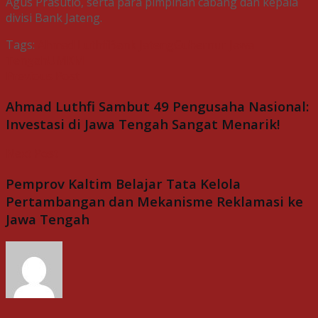
Agus Prasutio, serta para pimpinan cabang dan kepala
divisi Bank Jateng.
Tags:
Ahmad Luthfi
Bank Jateng
Gubernur Jawa
Tengah
UMKM
Previous Post
Ahmad Luthfi Sambut 49 Pengusaha Nasional:
Investasi di Jawa Tengah Sangat Menarik!
Next Post
Pemprov Kaltim Belajar Tata Kelola
Pertambangan dan Mekanisme Reklamasi ke
Jawa Tengah