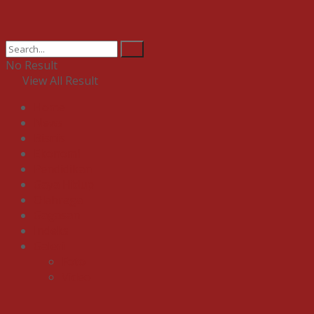
No Result
View All Result
Home
News
Bisnis
Ekonomi
Pendidikan
Gaya Hidup
Olahraga
Gagasan
Indeks
Galeri
Foto
Video