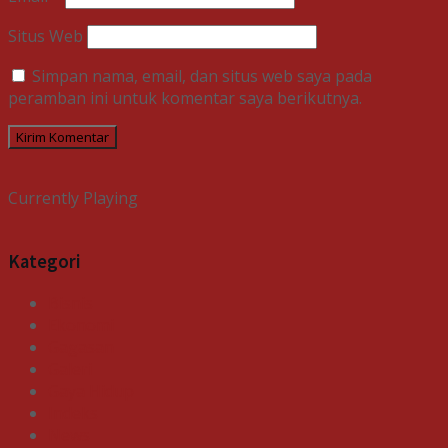
Situs Web
Simpan nama, email, dan situs web saya pada
peramban ini untuk komentar saya berikutnya.
Currently Playing
Kategori
Bisnis
Ekonomi
Gagasan
Galeri
Gaya Hidup
Indeks
News