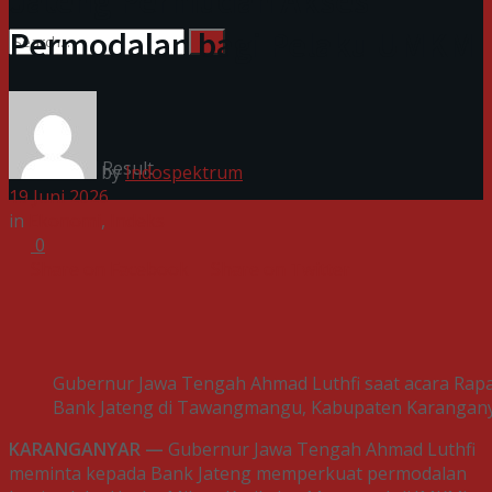
Jateng Permudah Akses
Permodalan bagi Pelaku UMKM
No Result
View All Result
by
Indospektrum
19 Juni 2026
in
Ekonomi
,
Indeks
0
Share on Facebook
Share on Twitter
Gubernur Jawa Tengah Ahmad Luthfi saat acara Rapat
Bank Jateng di Tawangmangu, Kabupaten Karanganyar,
KARANGANYAR —
Gubernur Jawa Tengah Ahmad Luthfi
meminta kepada Bank Jateng memperkuat permodalan