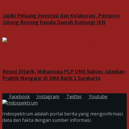
Indeks
Jajaki Peluang Investasi dan Kolaborasi, Pemprov
Jateng Boyong Kepala Daerah Kunjungi IKN
7 Agustus 2026
Indeks
Resmi Ditarik, Mahasiswa PLP UMS Sukses Jalankan
Praktik Mengajar di SMA Batik 1 Surakarta
7 Agustus 2026
Facebook
Instagram
Twitter
Youtube
Indospektrum adalah portal berita yang mengonfirmasi
data dan fakta dengan sumber informasi.