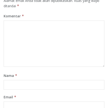
Alamat email Anda tidak akan dipublikasikan.
Ruas yang wajib
ditandai
*
Komentar
*
Nama
*
Email
*