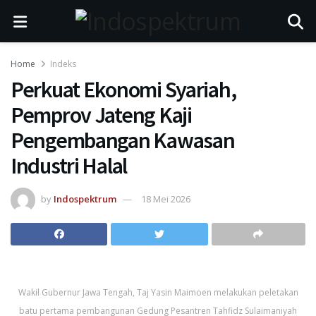
Home
Indeks
Perkuat Ekonomi Syariah,
Pemprov Jateng Kaji
Pengembangan Kawasan
Industri Halal
by
Indospektrum
18 Mei 2026
Wakil Gubernur Jawa Tengah, Taj Yasin Maimoen melakukan peletakan
batu pertama pembangunan Gedung Pesantren Tahfidz Sulaimaniyah