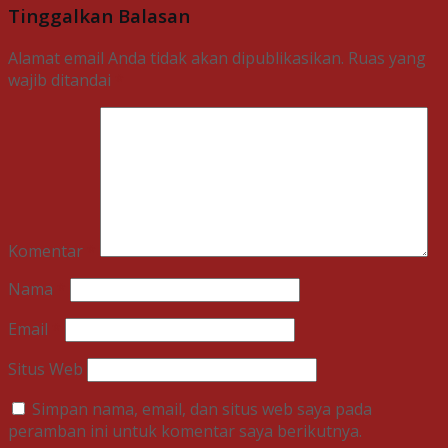
Tinggalkan Balasan
Alamat email Anda tidak akan dipublikasikan.
Ruas yang
wajib ditandai
*
Komentar
*
Nama
*
Email
*
Situs Web
Simpan nama, email, dan situs web saya pada
peramban ini untuk komentar saya berikutnya.