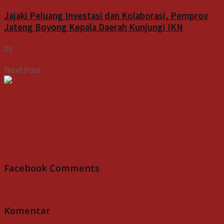
Jajaki Peluang Investasi dan Kolaborasi, Pemprov
Jateng Boyong Kepala Daerah Kunjungi IKN
by
Indospektrum
7 Agustus 2026
Next Post
OJK Cabut Izin Usaha BPR Ceper Permata
Artha di Klaten, Kenapa?
Facebook Comments
Komentar