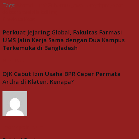
Tags:
Ahmad Luthfi
Gubernur Jawa Tengah
program
dokter spesialis keliling
Previous Post
Perkuat Jejaring Global, Fakultas Farmasi
UMS Jalin Kerja Sama dengan Dua Kampus
Terkemuka di Bangladesh
Next Post
OJK Cabut Izin Usaha BPR Ceper Permata
Artha di Klaten, Kenapa?
Indospektrum