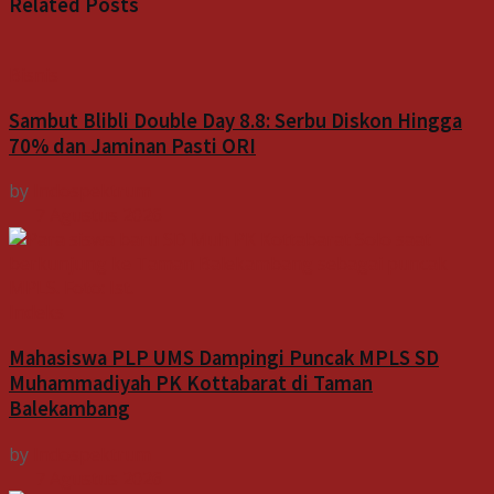
Related
Posts
Bisnis
Sambut Blibli Double Day 8.8: Serbu Diskon Hingga
70% dan Jaminan Pasti ORI
by
Indospektrum
7 Agustus 2026
Indeks
Mahasiswa PLP UMS Dampingi Puncak MPLS SD
Muhammadiyah PK Kottabarat di Taman
Balekambang
by
Indospektrum
7 Agustus 2026