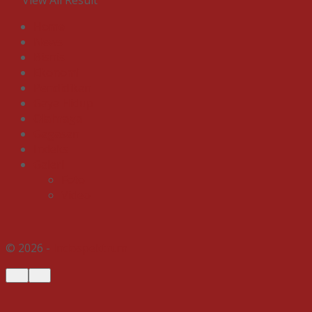
View All Result
Home
News
Bisnis
Ekonomi
Pendidikan
Gaya Hidup
Olahraga
Gagasan
Indeks
Galeri
Foto
Video
© 2026 -
Indospektrum