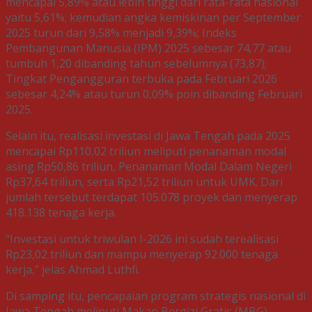
mencapai 5,89% atau lebih tinggi dari rata-rata nasional
yaitu 5,61%; kemudian angka kemiskinan per September
2025 turun dari 9,58% menjadi 9,39%; Indeks
Pembangunan Manusia (IPM) 2025 sebesar 74,77 atau
tumbuh 1,20 dibanding tahun sebelumnya (73,87);
Tingkat Pengangguran terbuka pada Februari 2026
sebesar 4,24% atau turun 0,09% poin dibanding Februari
2025.
Selain itu, realisasi investasi di Jawa Tengah pada 2025
mencapai Rp110,02 triliun meliputi penanaman modal
asing Rp50,86 triliun, Penanaman Modal Dalam Negeri
Rp37,64 triliun, serta Rp21,52 triliun untuk UMK. Dari
jumlah tersebut terdapat 105.078 proyek dan menyerap
418.138 tenaga kerja.
“Investasi untuk triwulan I-2026 ini sudah terealisasi
Rp23,02 triliun dan mampu menyerap 92.000 tenaga
kerja,” jelas Ahmad Luthfi.
Di samping itu, pencapaian program strategis nasional di
Jawa Tengah meliputi Makan Bergizi Gratis (MBG)