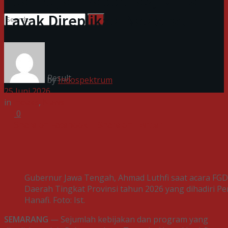
Tuai Pujian Bappenas, Dinilai
Layak Direplikasi Nasional
No Result
View All Result
by
Indospektrum
25 Juni 2026
in
Indeks
,
News
0
Share on Facebook
Share on Twitter
Gubernur Jawa Tengah, Ahmad Luthfi saat acara FG
Daerah Tingkat Provinsi tahun 2026 yang dihadiri P
Hanafi. Foto: Ist.
SEMARANG
— Sejumlah kebijakan dan program yang