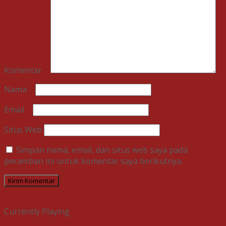
Komentar
*
Nama
*
Email
*
Situs Web
Simpan nama, email, dan situs web saya pada
peramban ini untuk komentar saya berikutnya.
Currently Playing