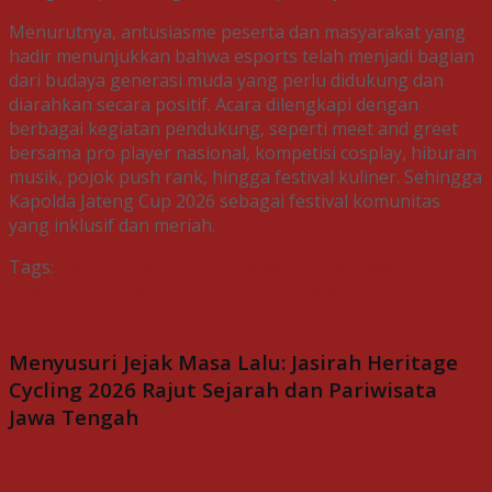
Menurutnya, antusiasme peserta dan masyarakat yang
hadir menunjukkan bahwa esports telah menjadi bagian
dari budaya generasi muda yang perlu didukung dan
diarahkan secara positif. Acara dilengkapi dengan
berbagai kegiatan pendukung, seperti meet and greet
bersama pro player nasional, kompetisi cosplay, hiburan
musik, pojok push rank, hingga festival kuliner. Sehingga
Kapolda Jateng Cup 2026 sebagai festival komunitas
yang inklusif dan meriah.
Tags:
Irjen Pol Ribut Hari Wibowo
Kapolda Jawa
Tengah
Turnamen E-Sport Kapolda Jateng Cup 2026
Previous Post
Menyusuri Jejak Masa Lalu: Jasirah Heritage
Cycling 2026 Rajut Sejarah dan Pariwisata
Jawa Tengah
Next Post