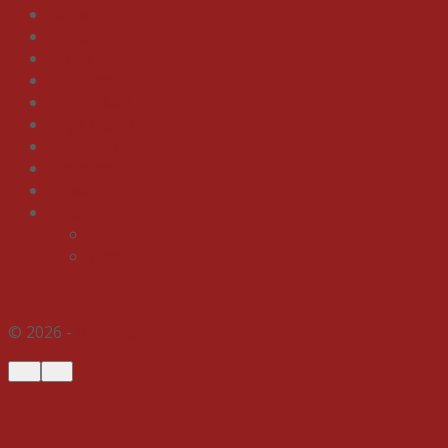
Home
News
Bisnis
Ekonomi
Pendidikan
Gaya Hidup
Olahraga
Gagasan
Indeks
Galeri
Foto
Video
© 2026 -
Indospektrum